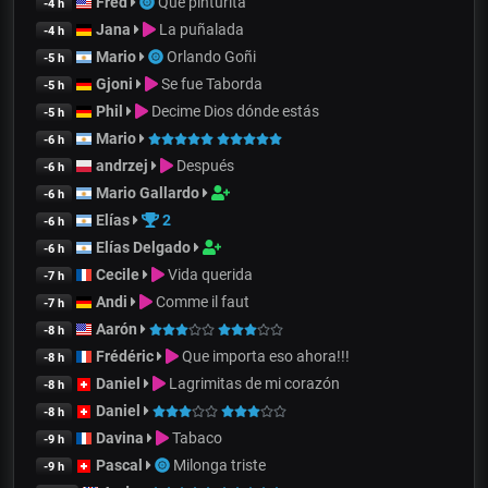
Fred
Que pinturita
-4 h
Jana
La puñalada
-4 h
Mario
Orlando Goñi
-5 h
Gjoni
Se fue Taborda
-5 h
Phil
Decime Dios dónde estás
-5 h
Mario
-6 h
andrzej
Después
-6 h
Mario Gallardo
-6 h
Elías
2
-6 h
Elías Delgado
-6 h
Cecile
Vida querida
-7 h
Andi
Comme il faut
-7 h
Aarón
-8 h
Frédéric
Que importa eso ahora!!!
-8 h
Daniel
Lagrimitas de mi corazón
-8 h
Daniel
-8 h
Davina
Tabaco
-9 h
Pascal
Milonga triste
-9 h