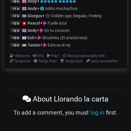
Andy
-10 h
Andy
Adiós muchachos
-11 h
Giorgos
Golden age, Regular, Feeling
-11 h
Pascal
Fuelle azul
-12 h
Andy
En tu corazon
-12 h
Esti
Shusheta (El aristócrata)
-13 h
Tamás
Este es el rey
-13 h
Welcome
Info
Play!
Musical personality test
TangoLink
Tango Scan
Tango Quiz
Lyrics annotation
About Llorando la carta
To add a comment, you must
log in
first.