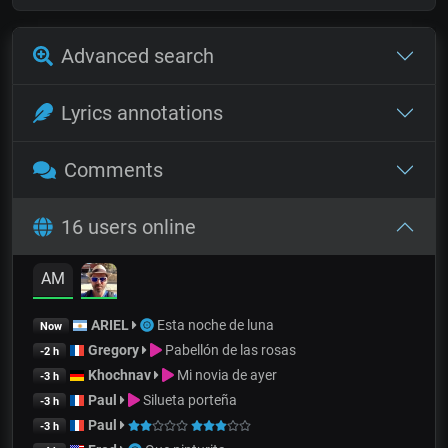
Advanced search
Lyrics annotations
Comments
16 users online
AM
ARIEL
Esta noche de luna
Now
Gregory
Pabellón de las rosas
-2 h
Khochnav
Mi novia de ayer
-3 h
Paul
Silueta porteña
-3 h
Paul
-3 h