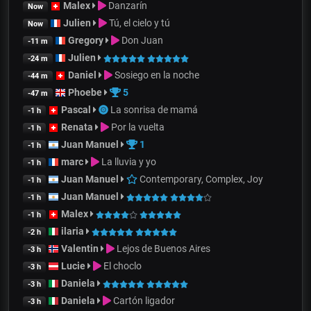
Malex
Danzarín
Now
Julien
Tú, el cielo y tú
Now
Gregory
Don Juan
-11 m
Julien
-24 m
Daniel
Sosiego en la noche
-44 m
Phoebe
5
-47 m
Pascal
La sonrisa de mamá
-1 h
Renata
Por la vuelta
-1 h
Juan Manuel
1
-1 h
marc
La lluvia y yo
-1 h
Juan Manuel
Contemporary, Complex, Joy
-1 h
Juan Manuel
-1 h
Malex
-1 h
ilaria
-2 h
Valentin
Lejos de Buenos Aires
-3 h
Lucie
El choclo
-3 h
Daniela
-3 h
Daniela
Cartón ligador
-3 h