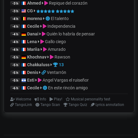
Ahmed
Repique del corazón
-3 h
CG
-3 h
moreno
El talento
-4 h
Cecile
Independencia
-4 h
Danai
Quién lo habría de pensar
-4 h
Lena
Gallo ciego
-4 h
Mariia
Amurado
-4 h
Khochnav
Rawson
-5 h
Chakkaluss
13
-5 h
Denis
Ventarrón
-5 h
Esti
Angel Vargas el ruiseñor
-5 h
Cecile
En este rincón amigo
-6 h
Welcome
Info
Play!
Musical personality test
TangoLink
Tango Scan
Tango Quiz
Lyrics annotation