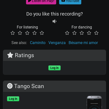
Listen on
Play!
YouTube
Do you like this recording?
For listening
For dancing
See also:
Caminito
Venganza
Bésame mi amor
Ratings
Log in
Tango Scan
Log in