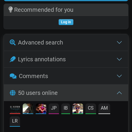
Recommended for you
Log in
Advanced search
Lyrics annotations
Comments
50 users online
JP
IB
CS
AM
LR