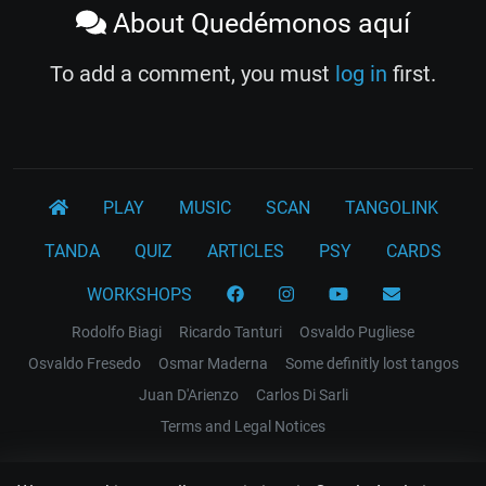
About Quedémonos aquí
To add a comment, you must
log in
first.
PLAY
MUSIC
SCAN
TANGOLINK
TANDA
QUIZ
ARTICLES
PSY
CARDS
WORKSHOPS
Rodolfo Biagi
Ricardo Tanturi
Osvaldo Pugliese
Osvaldo Fresedo
Osmar Maderna
Some definitly lost tangos
Juan D'Arienzo
Carlos Di Sarli
Terms and Legal Notices
EL RECODO TANGO