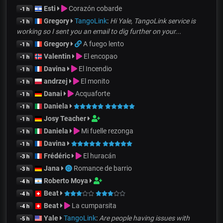
Esti
Corazón cobarde
-1 h
Gregory
TangoLink
:
Hi Yale, TangoLink service is
-1 h
working so I sent you an email to dig further on your...
Gregory
A fuego lento
-1 h
Valentin
El encopao
-1 h
Davina
El Incendio
-1 h
andrzej
El monito
-1 h
Danai
Acquaforte
-1 h
Daniela
-1 h
Josy Teacher
-1 h
Daniela
Mi fuelle rezonga
-1 h
Davina
-1 h
Frédéric
El huracán
-3 h
Jana
Romance de barrio
-3 h
Roberto Moya
-4 h
Beat
-4 h
Beat
La cumparsita
-4 h
Yale
TangoLink
:
Are people having issues with
-5 h