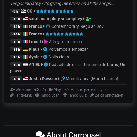
TangoLink lately? Its giving me errors on all the songs....
CG
-8 h
sarah mamphey smamphey
-13 h
Franco
Contemporary, Regular, Joy
-14 h
Franco
-14 h
Lionel
A la gran muñeca
-15 h
Klaus
Volvamos a empezar
-15 h
Ayala
Gallo ciego
-15 h
ARIEL
Pedacito de cielo, Romance de barrio, Un
-16 h
placer
Justin Dawson
Manoblanca (Mano blanca)
-16 h
Welcome
Info
Play!
Musical personality test
TangoLink
Tango Scan
Tango Quiz
Lyrics annotation
About Carrousel