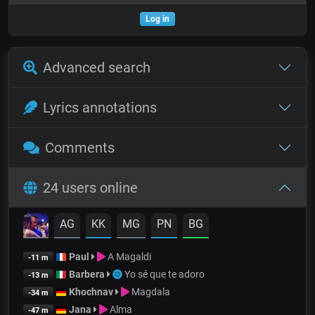
Log in
Advanced search
Lyrics annotations
Comments
24 users online
AG
KK
MG
PN
BG
Paul
A Magaldi
-11 m
Barbera
Yo sé que te adoro
-13 m
Khochnav
Magdala
-34 m
Jana
Alma
-47 m