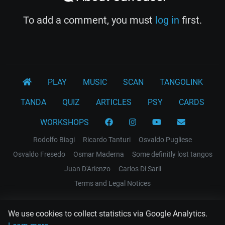
To add a comment, you must
log in
first.
PLAY
MUSIC
SCAN
TANGOLINK
TANDA
QUIZ
ARTICLES
PSY
CARDS
WORKSHOPS
Rodolfo Biagi
Ricardo Tanturi
Osvaldo Pugliese
Osvaldo Fresedo
Osmar Maderna
Some definitly lost tangos
Juan D'Arienzo
Carlos Di Sarli
Terms and Legal Notices
EL RECODO TANGO
We use cookies to collect statistics via Google Analytics.
Design Web: Gregory DIAZ