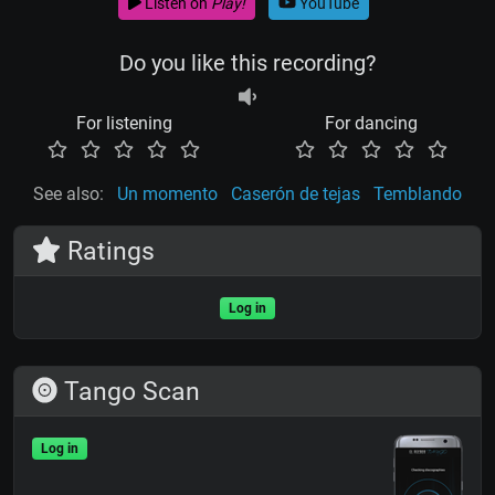
Listen on
Play!
YouTube
Do you like this recording?
For listening
For dancing
See also:
Un momento
Caserón de tejas
Temblando
Ratings
Log in
Tango Scan
Log in