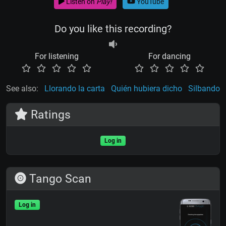
Listen on
Play!
YouTube
Do you like this recording?
For listening
For dancing
See also:
Llorando la carta
Quién hubiera dicho
Silbando
Ratings
Log in
Tango Scan
Log in