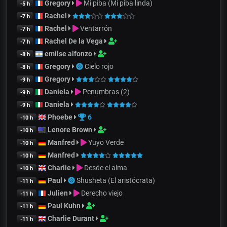
Gregory
Mi piba (Mi piba linda)
-5 h
Rachel
-7 h
Rachel
Ventarrón
-7 h
Rachel De la Vega
-7 h
emilse alfonzo
-8 h
Gregory
Cielo rojo
-8 h
Gregory
-9 h
Daniela
Penumbras (2)
-9 h
Daniela
-9 h
Phoebe
6
-10 h
Lenore Brown
-10 h
Manfred
Yuyo Verde
-10 h
Manfred
-10 h
Charlie
Desde el alma
-10 h
Paul
Shusheta (El aristócrata)
-11 h
Julien
Derecho viejo
-11 h
Paul Kuhn
-11 h
Charlie Durant
-11 h