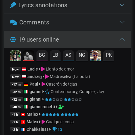
Lyrics annotations
Comments
19 users online
BG
LB
AS
NG
PK
Lucie
Llanto de amor
Now
andrzej
Madreselva (La polla)
Now
Paul
Caserón de tejas
-17 m
gianni
Contemporary, Complex, Joy
-32 m
gianni
-32 m
gianni rosetti
-40 m
Malex
-1 h
Malex
Cualquier cosa
-1 h
Chakkaluss
13
-2 h