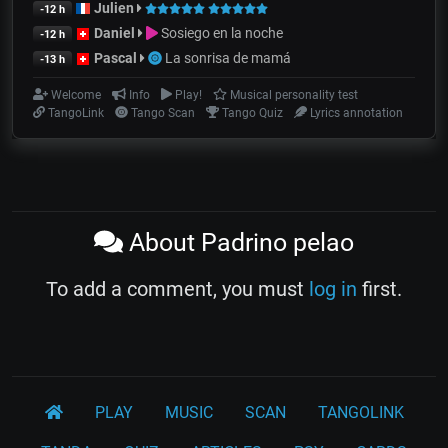
Julien
-12 h
Daniel
Sosiego en la noche
-12 h
Pascal
La sonrisa de mamá
-13 h
Welcome
Info
Play!
Musical personality test
TangoLink
Tango Scan
Tango Quiz
Lyrics annotation
About Padrino pelao
To add a comment, you must
log in
first.
PLAY
MUSIC
SCAN
TANGOLINK