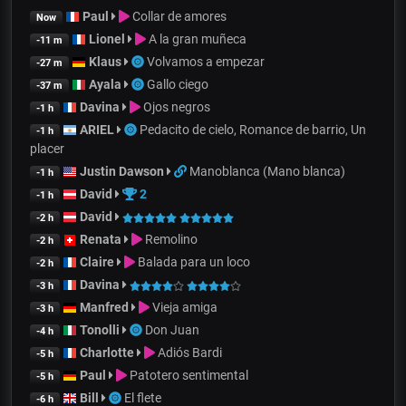
Paul
Collar de amores
Now
Lionel
A la gran muñeca
-11 m
Klaus
Volvamos a empezar
-27 m
Ayala
Gallo ciego
-37 m
Davina
Ojos negros
-1 h
ARIEL
Pedacito de cielo, Romance de barrio, Un
-1 h
placer
Justin Dawson
Manoblanca (Mano blanca)
-1 h
David
2
-1 h
David
-2 h
Renata
Remolino
-2 h
Claire
Balada para un loco
-2 h
Davina
-3 h
Manfred
Vieja amiga
-3 h
Tonolli
Don Juan
-4 h
Charlotte
Adiós Bardi
-5 h
Paul
Patotero sentimental
-5 h
Bill
El flete
-6 h