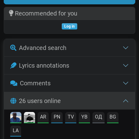
Recommended for you
Log in
Advanced search
Lyrics annotations
Comments
26 users online
AR
PN
TV
YB
OД
BG
LA