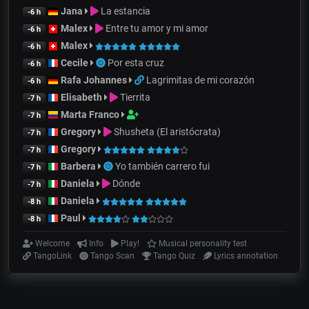
Jana
La estancia
-6 h
Malex
Entre tu amor y mi amor
-6 h
Malex
-6 h
Cecile
Por esta cruz
-6 h
Rafa Johannes
Lagrimitas de mi corazón
-6 h
Elisabeth
Tierrita
-7 h
Marta Franco
-7 h
Gregory
Shusheta (El aristócrata)
-7 h
Gregory
-7 h
Barbera
Yo también carrero fui
-7 h
Daniela
Dónde
-7 h
Daniela
-8 h
Paul
-8 h
Welcome
Info
Play!
Musical personality test
TangoLink
Tango Scan
Tango Quiz
Lyrics annotation