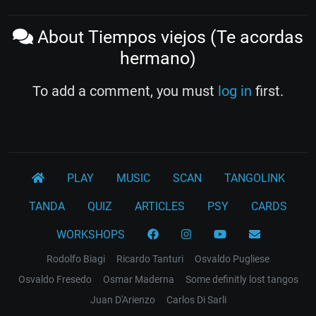
About Tiempos viejos (Te acordas
hermano)
To add a comment, you must
log in
first.
PLAY
MUSIC
SCAN
TANGOLINK
TANDA
QUIZ
ARTICLES
PSY
CARDS
WORKSHOPS
Rodolfo Biagi
Ricardo Tanturi
Osvaldo Pugliese
Osvaldo Fresedo
Osmar Maderna
Some definitly lost tangos
Juan D'Arienzo
Carlos Di Sarli