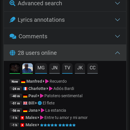
Advanced search
Lyrics annotations
Comments
28 users online
MG
JN
TV
JK
CC
Manfred
Recuerdo
Now
Charlotte
Adiós Bardi
-24 m
Paul
Patotero sentimental
-40 m
Bill
El flete
-51 m
Jana
La estancia
-56 m
Malex
Entre tu amor y mi amor
-1 h
Malex
-1 h