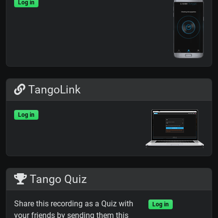
Log in
TangoLink
Log in
Tango Quiz
Share this recording as a Quiz with
Log in
your friends by sending them this