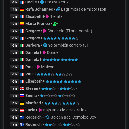
Cecile
Por esta cruz
-1 h
Rafa Johannes
Lagrimitas de mi corazón
-1 h
Elisabeth
Tierrita
-2 h
Marta Franco
-2 h
Gregory
Shusheta (El aristócrata)
-2 h
Gregory
-2 h
Barbera
Yo también carrero fui
-2 h
Daniela
Dónde
-2 h
Daniela
-2 h
Paul
Malena
-3 h
Paul
-3 h
Elisabeth
-3 h
Steven
-5 h
Елена
-5 h
Manfred
-6 h
Lucie
Bajo un cielo de estrellas
-7 h
Roderich
Golden age, Complex, Joy
-8 h
Roderich
-8 h