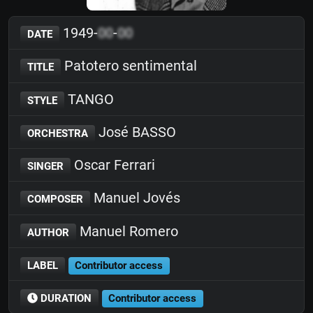
1949-
00
-
00
DATE
Patotero sentimental
TITLE
TANGO
STYLE
José BASSO
ORCHESTRA
Oscar Ferrari
SINGER
Manuel Jovés
COMPOSER
Manuel Romero
AUTHOR
LABEL
Contributor access
DURATION
Contributor access