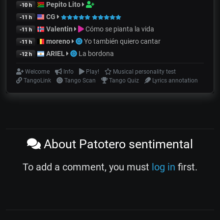
Pepito Lito
-10 h
CG
-11 h
Valentin
Cómo se pianta la vida
-11 h
moreno
Yo también quiero cantar
-11 h
ARIEL
La bordona
-12 h
Welcome
Info
Play!
Musical personality test
TangoLink
Tango Scan
Tango Quiz
Lyrics annotation
About Patotero sentimental
To add a comment, you must
log in
first.