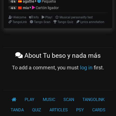
agathe
Pequeña
-5 h
mia
Cartón ligador
-6 h
Welcome
Info
Play!
Musical personality test
TangoLink
Tango Scan
Tango Quiz
Lyrics annotation
About Tu beso y nada más
To add a comment, you must
log in
first.
PLAY
MUSIC
SCAN
TANGOLINK
TANDA
QUIZ
ARTICLES
PSY
CARDS