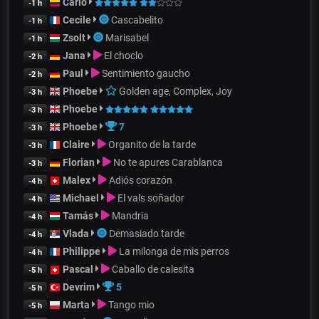
Carlo
-1 h
Cecile
Cascabelito
-1 h
Zsolt
Marisabel
-1 h
Jana
El choclo
-2 h
Paul
Sentimiento gaucho
-2 h
Phoebe
Golden age, Complex, Joy
-3 h
Phoebe
-3 h
Phoebe
7
-3 h
Claire
Organito de la tarde
-3 h
Florian
No te apures Carablanca
-3 h
Malex
Adiós corazón
-4 h
Michael
El vals soñador
-4 h
Tamás
Mandria
-4 h
Vlada
Demasiado tarde
-4 h
Philippe
La milonga de mis perros
-4 h
Pascal
Caballo de calesita
-5 h
Devrim
5
-5 h
Marta
Tango mio
-5 h