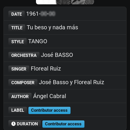
1961-
00
-
00
DATE
Tu beso y nada más
TITLE
TANGO
STYLE
José BASSO
ORCHESTRA
Floreal Ruiz
SINGER
José Basso y Floreal Ruiz
COMPOSER
Ángel Cabral
AUTHOR
LABEL
Contributor access
DURATION
Contributor access