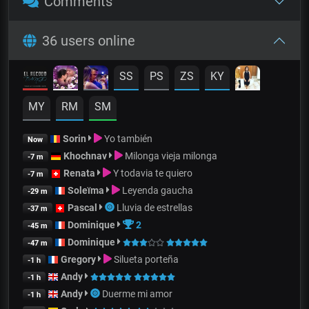
Comments
36 users online
SS
PS
ZS
KY
MY
RM
SM
Sorin
Yo también
Now
Khochnav
Milonga vieja milonga
-7 m
Renata
Y todavia te quiero
-7 m
Soleïma
Leyenda gaucha
-29 m
Pascal
Lluvia de estrellas
-37 m
Dominique
2
-45 m
Dominique
-47 m
Gregory
Silueta porteña
-1 h
Andy
-1 h
Andy
Duerme mi amor
-1 h