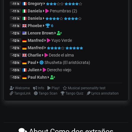
Gregory
-11 h
Daniela
Penumbras (2)
-11 h
Daniela
-11 h
Phoebe
6
-11 h
Lenore Brown
-12 h
Manfred
Yuyo Verde
-12 h
Manfred
-12 h
Charlie
Desde el alma
-12 h
Paul
Shusheta (El aristócrata)
-13 h
Julien
Derecho viejo
-13 h
Paul Kuhn
-13 h
Welcome
Info
Play!
Musical personality test
TangoLink
Tango Scan
Tango Quiz
Lyrics annotation
About Como dos extraños