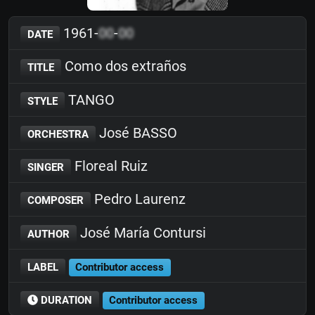
1961-
00
-
00
DATE
Como dos extraños
TITLE
TANGO
STYLE
José BASSO
ORCHESTRA
Floreal Ruiz
SINGER
Pedro Laurenz
COMPOSER
José María Contursi
AUTHOR
LABEL
Contributor access
DURATION
Contributor access