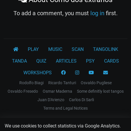
To add a comment, you must
log in
first.
PLAY
MUSIC
SCAN
TANGOLINK
TANDA
QUIZ
ARTICLES
PSY
CARDS
WORKSHOPS
Rodolfo Biagi
Ricardo Tanturi
Osvaldo Pugliese
Osvaldo Fresedo
Osmar Maderna
Some definitly lost tangos
Juan D'Arienzo
Carlos Di Sarli
Terms and Legal Notices
EL RECODO TANGO
We use cookies to collect statistics via Google Analytics.
Design Web: Gregory DIAZ