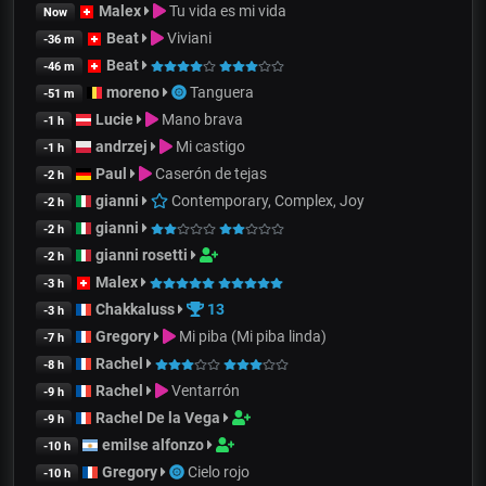
Malex
Tu vida es mi vida
Now
Beat
Viviani
-36 m
Beat
-46 m
moreno
Tanguera
-51 m
Lucie
Mano brava
-1 h
andrzej
Mi castigo
-1 h
Paul
Caserón de tejas
-2 h
gianni
Contemporary, Complex, Joy
-2 h
gianni
-2 h
gianni rosetti
-2 h
Malex
-3 h
Chakkaluss
13
-3 h
Gregory
Mi piba (Mi piba linda)
-7 h
Rachel
-8 h
Rachel
Ventarrón
-9 h
Rachel De la Vega
-9 h
emilse alfonzo
-10 h
Gregory
Cielo rojo
-10 h