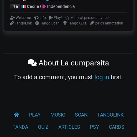
Cecile
Independencia
-7 h
Welcome
Info
Play!
Musical personality test
TangoLink
Tango Scan
Tango Quiz
Lyrics annotation
About La cumparsita
To add a comment, you must
log in
first.
PLAY
MUSIC
SCAN
TANGOLINK
TANDA
QUIZ
ARTICLES
PSY
CARDS