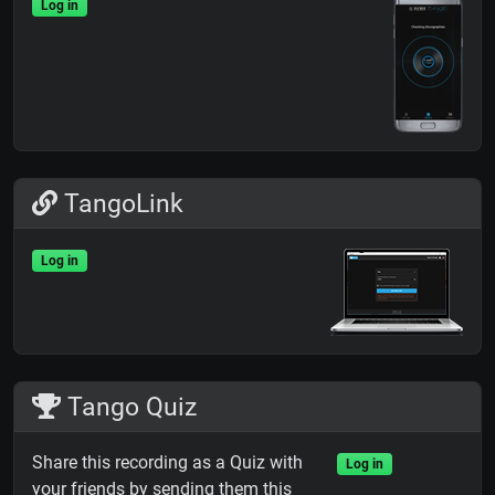
Log in
TangoLink
Log in
Tango Quiz
Share this recording as a Quiz with
Log in
your friends by sending them this