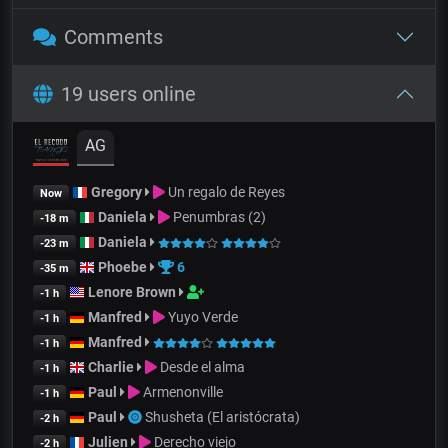
Comments
19 users online
AG
Gregory
Un regalo de Reyes
Now
Daniela
Penumbras (2)
-18 m
Daniela
-23 m
Phoebe
6
-35 m
Lenore Brown
-1 h
Manfred
Yuyo Verde
-1 h
Manfred
-1 h
Charlie
Desde el alma
-1 h
Paul
Armenonville
-1 h
Paul
Shusheta (El aristócrata)
-2 h
Julien
Derecho viejo
-2 h