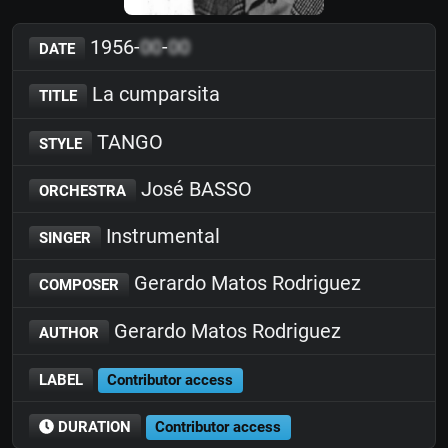
1956-
00
-
00
DATE
La cumparsita
TITLE
TANGO
STYLE
José BASSO
ORCHESTRA
Instrumental
SINGER
Gerardo Matos Rodriguez
COMPOSER
Gerardo Matos Rodriguez
AUTHOR
LABEL
Contributor access
DURATION
Contributor access