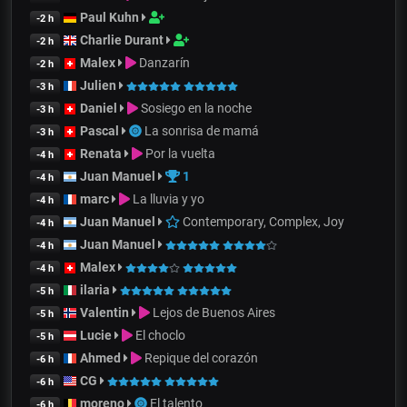
Paul Kuhn
-2 h
Charlie Durant
-2 h
Malex
Danzarín
-2 h
Julien
-3 h
Daniel
Sosiego en la noche
-3 h
Pascal
La sonrisa de mamá
-3 h
Renata
Por la vuelta
-4 h
Juan Manuel
1
-4 h
marc
La lluvia y yo
-4 h
Juan Manuel
Contemporary, Complex, Joy
-4 h
Juan Manuel
-4 h
Malex
-4 h
ilaria
-5 h
Valentin
Lejos de Buenos Aires
-5 h
Lucie
El choclo
-5 h
Ahmed
Repique del corazón
-6 h
CG
-6 h
moreno
El talento
-6 h