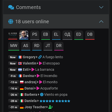
Comments
18 users online
PS
EB
EL
OД
ED
DB
MW
AS
RD
JT
DR
Gregory
A fuego lento
Now
Valentin
El encopao
Now
Esti
La barranca
Now
Davina
El Incendio
-9 m
andrzej
El monito
-13 m
Danai
Acquaforte
-16 m
Barbera
Viento en popa
-26 m
Daniela
-28 m
Josy Teacher
-31 m