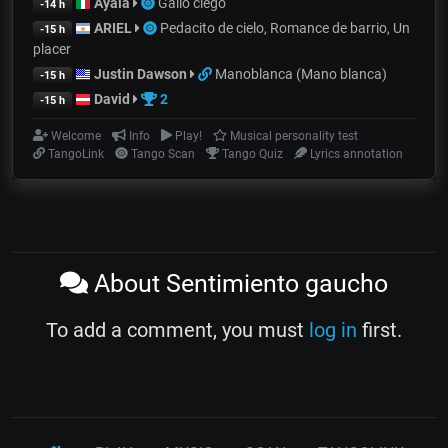
Ayala
Gallo ciego
-14 h
ARIEL
Pedacito de cielo, Romance de barrio, Un
-15 h
placer
Justin Dawson
Manoblanca (Mano blanca)
-15 h
David
2
-15 h
Welcome
Info
Play!
Musical personality test
TangoLink
Tango Scan
Tango Quiz
Lyrics annotation
About Sentimiento gaucho
To add a comment, you must
log in
first.