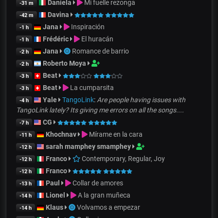
Daniela
Mi fuelle rezonga
-31 m
Davina
-42 m
Jana
Inspiración
-1 h
Frédéric
El huracán
-1 h
Jana
Romance de barrio
-2 h
Roberto Moya
-2 h
Beat
-3 h
Beat
La cumparsita
-3 h
Yale
TangoLink
:
Are people having issues with
-4 h
TangoLink lately? Its giving me errors on all the songs....
CG
-7 h
Khochnav
Mírame en la cara
-11 h
sarah mamphey smamphey
-12 h
Franco
Contemporary, Regular, Joy
-12 h
Franco
-12 h
Paul
Collar de amores
-13 h
Lionel
A la gran muñeca
-14 h
Klaus
Volvamos a empezar
-14 h