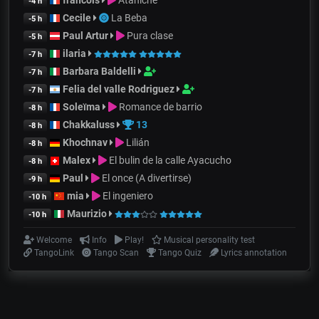
francois
Ataniche
-4 h
Cecile
La Beba
-5 h
Paul Artur
Pura clase
-5 h
ilaria
-7 h
Barbara Baldelli
-7 h
Felia del valle Rodriguez
-7 h
Soleïma
Romance de barrio
-8 h
Chakkaluss
13
-8 h
Khochnav
Lilián
-8 h
Malex
El bulin de la calle Ayacucho
-8 h
Paul
El once (A divertirse)
-9 h
mia
El ingeniero
-10 h
Maurizio
-10 h
Welcome
Info
Play!
Musical personality test
TangoLink
Tango Scan
Tango Quiz
Lyrics annotation