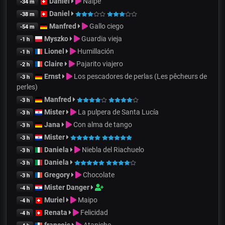
Daniel
Naipe
-34 m
Daniel
-38 m
Manfred
Gallo ciego
-54 m
Myszko
Guardia vieja
-1 h
Lionel
Humillación
-1 h
Claire
Pajarito viajero
-2 h
Ernst
Los pescadores de perlas (Les pêcheurs de
-3 h
perles)
Manfred
-3 h
Mister
La pulpera de Santa Lucía
-3 h
Jana
Con alma de tango
-3 h
Mister
-3 h
Daniela
Niebla del Riachuelo
-3 h
Daniela
-3 h
Gregory
Chocolate
-3 h
Mister Danger
-4 h
Muriel
Maipo
-4 h
Renata
Felicidad
-4 h