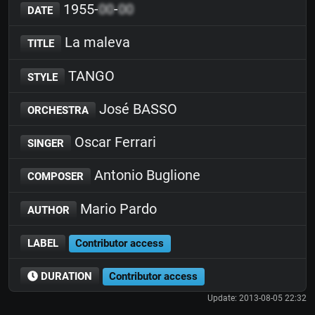
1955-
00
-
00
DATE
La maleva
TITLE
TANGO
STYLE
José BASSO
ORCHESTRA
Oscar Ferrari
SINGER
Antonio Buglione
COMPOSER
Mario Pardo
AUTHOR
LABEL
Contributor access
DURATION
Contributor access
Update: 2013-08-05 22:32