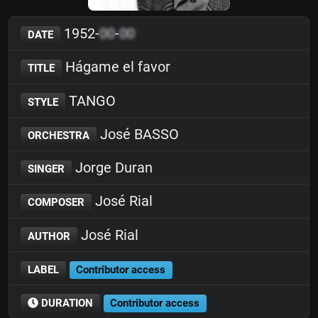
1952-
00
-
00
DATE
Hágame el favor
TITLE
TANGO
STYLE
José BASSO
ORCHESTRA
Jorge Duran
SINGER
José Rial
COMPOSER
José Rial
AUTHOR
LABEL
Contributor access
DURATION
Contributor access