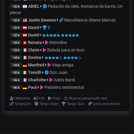
ARIEL
Pedacito de cielo, Romance de barrio, Un
-12 h
placer
Justin Dawson
Manoblanca (Mano blanca)
-12 h
David
2
-12 h
David
-12 h
Renata
Remolino
-13 h
Claire
Balada para un loco
-13 h
Davina
-14 h
Manfred
Vieja amiga
-14 h
Tonolli
Don Juan
-15 h
Charlotte
Adiós Bardi
-16 h
Paul
Patotero sentimental
-16 h
Welcome
Info
Play!
Musical personality test
TangoLink
Tango Scan
Tango Quiz
Lyrics annotation