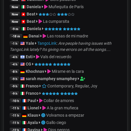
Daniela
Muñequita de París
Now
Beat
Now
Beat
La cumparsita
Now
Daniela
-9 m
Danai
Las rosas de mi madre
-18 m
Yale
TangoLink
:
Are people having issues with
-1 h
TangoLink lately? Its giving me errors on all the songs....
Esti
Vals del recuerdo
-4 h
CG
-4 h
Khochnav
Mírame en la cara
-8 h
sarah mamphey smamphey
-9 h
Franco
Contemporary, Regular, Joy
-9 h
Franco
-9 h
Paul
Collar de amores
-10 h
Lionel
A la gran muñeca
-11 h
Klaus
Volvamos a empezar
-11 h
Ayala
Gallo ciego
-11 h
Davina
Ojos negros
-12 h