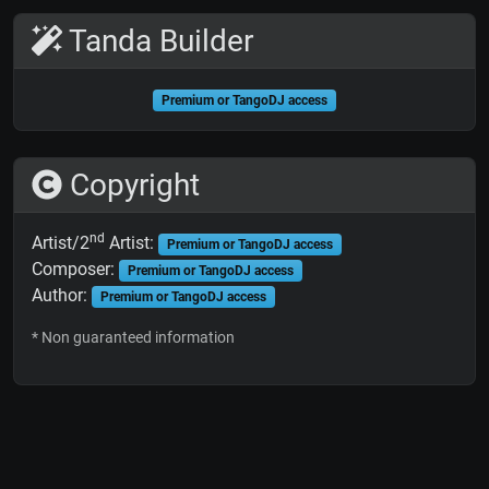
Tanda Builder
Premium or TangoDJ access
Copyright
nd
Artist/2
Artist:
Premium or TangoDJ access
Composer:
Premium or TangoDJ access
Author:
Premium or TangoDJ access
* Non guaranteed information