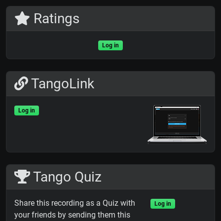
Ratings
Log in
TangoLink
Log in
Tango Quiz
Share this recording as a Quiz with
Log in
your friends by sending them this