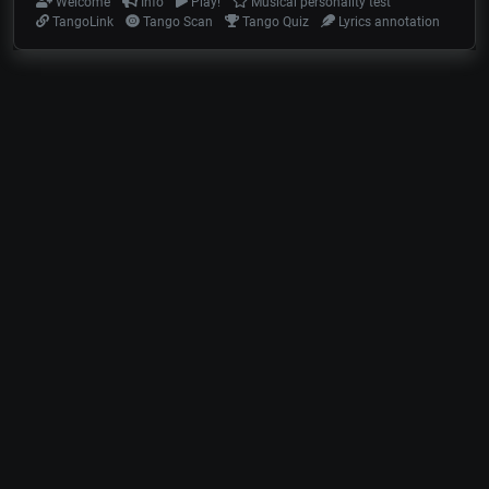
Welcome
Info
Play!
Musical personality test
TangoLink
Tango Scan
Tango Quiz
Lyrics annotation