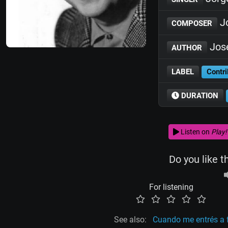
Jo
COMPOSER
José
AUTHOR
LABEL
Contri
DURATION
Listen on
Play!
Do you like t
For listening
See also:
Cuando me entrés a f