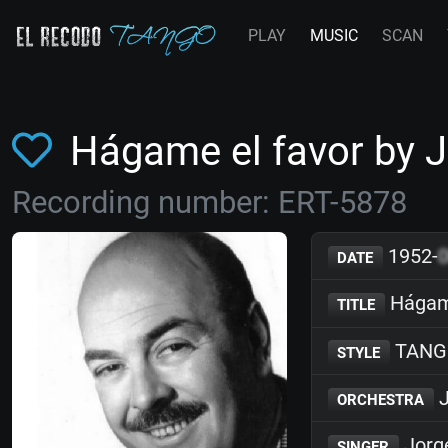
PLAY
MUSIC
SCAN
Hágame el favor by 
Recording number: ERT-5878
1952-
DATE
Hágame
TITLE
TANG
STYLE
J
ORCHESTRA
Jorg
SINGER