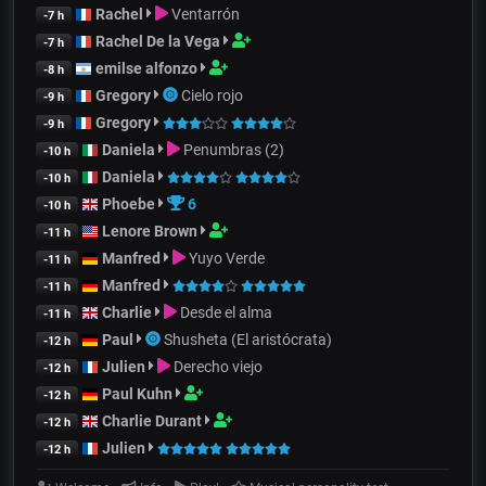
Rachel
Ventarrón
-7 h
Rachel De la Vega
-7 h
emilse alfonzo
-8 h
Gregory
Cielo rojo
-9 h
Gregory
-9 h
Daniela
Penumbras (2)
-10 h
Daniela
-10 h
Phoebe
6
-10 h
Lenore Brown
-11 h
Manfred
Yuyo Verde
-11 h
Manfred
-11 h
Charlie
Desde el alma
-11 h
Paul
Shusheta (El aristócrata)
-12 h
Julien
Derecho viejo
-12 h
Paul Kuhn
-12 h
Charlie Durant
-12 h
Julien
-12 h