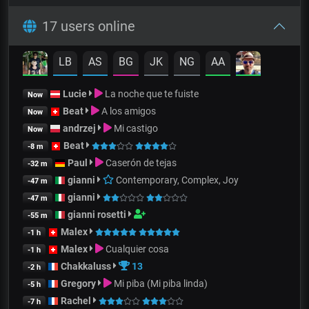
17 users online
LB
AS
BG
JK
NG
AA
Lucie
La noche que te fuiste
Now
Beat
A los amigos
Now
andrzej
Mi castigo
Now
Beat
-8 m
Paul
Caserón de tejas
-32 m
gianni
Contemporary, Complex, Joy
-47 m
gianni
-47 m
gianni rosetti
-55 m
Malex
-1 h
Malex
Cualquier cosa
-1 h
Chakkaluss
13
-2 h
Gregory
Mi piba (Mi piba linda)
-5 h
Rachel
-7 h