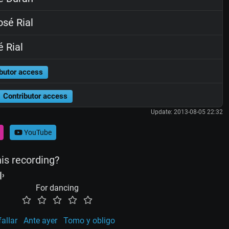
sé Rial
 Rial
butor access
Contributor access
Update: 2013-08-05 22:32
YouTube
his recording?
For dancing
allar
Ante ayer
Tomo y obligo