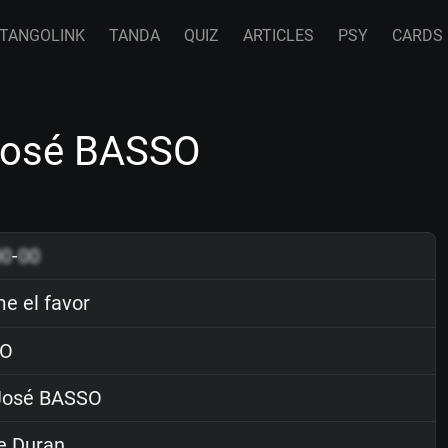
TANGOLINK
TANDA
QUIZ
ARTICLES
PSY
CARDS
José BASSO
00
-
00
 el favor
O
osé BASSO
e Duran