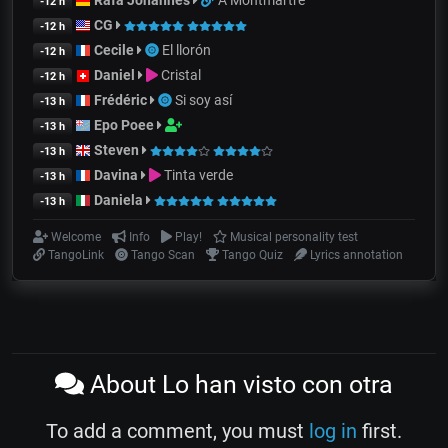
Rafa Johannes
A Montmartre
-12 h
CG
-12 h
Cecile
El llorón
-12 h
Daniel
Cristal
-12 h
Frédéric
Si soy así
-13 h
Epo Poee
-13 h
Steven
-13 h
Davina
Tinta verde
-13 h
Daniela
-13 h
Welcome
Info
Play!
Musical personality test
TangoLink
Tango Scan
Tango Quiz
Lyrics annotation
About Lo han visto con otra
To add a comment, you must
log in
first.