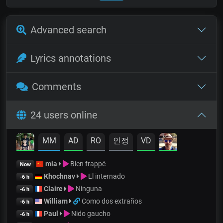
Advanced search
Lyrics annotations
Comments
24 users online
MM
AD
RO
인정
VD
mia
Bien frappé
Now
Khochnav
El internado
-6 h
Claire
Ninguna
-6 h
William
Como dos extraños
-6 h
Paul
Nido gaucho
-6 h