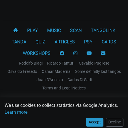
PLAY
MUSIC
SCAN
TANGOLINK
TANDA
QUIZ
ARTICLES
PSY
CARDS
WORKSHOPS
Rodolfo Biagi
Ricardo Tanturi
Osvaldo Pugliese
Osvaldo Fresedo
Osmar Maderna
Some definitly lost tangos
Juan D'Arienzo
Carlos Di Sarli
Terms and Legal Notices
EL RECODO TANGO
We use cookies to collect statistics via Google Analytics.
Design Web: Gregory DIAZ
Learn more
Accept
Decline