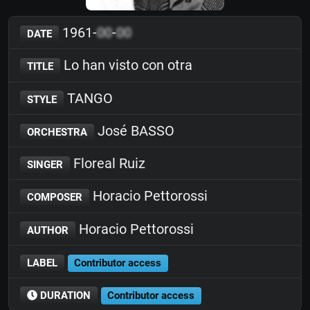
1961-
00
-
00
DATE
Lo han visto con otra
TITLE
TANGO
STYLE
José BASSO
ORCHESTRA
Floreal Ruiz
SINGER
Horacio Pettorossi
COMPOSER
Horacio Pettorossi
AUTHOR
LABEL
Contributor access
DURATION
Contributor access