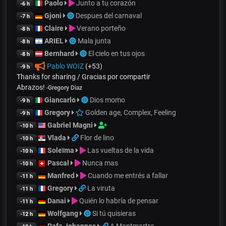
Paolo
Junto a tu corazón
-6 h
Gjoni
Despues del carnaval
-7 h
Claire
Verano porteño
-8 h
ARIEL
Mala junta
-8 h
Bernhard
El cielo en tus ojos
-8 h
Pablo WOIZ
(+53)
-9 h
Thanks for sharing / Gracias por compartir
Abrazos!
-
Gregory Diaz
Giancarlo
Dios momo
-9 h
Gregory
Golden age, Complex, Feeling
-9 h
Gabriel Magni
-10 h
Vlada
Flor de lino
-10 h
Soleïma
Las vueltas de la vida
-10 h
Pascal
Nunca mas
-10 h
Manfred
Cuando me entrés a fallar
-11 h
Gregory
La viruta
-11 h
Danai
Quién lo habría de pensar
-11 h
Wolfgang
Si tú quisieras
-12 h