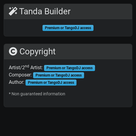
Tanda Builder
Premium or TangoDJ access
Copyright
nd
Artist/2
Artist:
Premium or TangoDJ access
Composer:
Premium or TangoDJ access
Author:
Premium or TangoDJ access
* Non guaranteed information