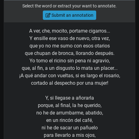
Select the word or extract your want to annotate.
Submit an annotation
A ver, che, mocito, portame cigarros...
Y ensille ese vaso de nuevo, otra vez,
que yo no me sumo con esos otarios
que chupan de bronca, llorando después.
Yo tomo el ricino sin pena ni agravio,
que, al fin, a un disgusto lo mata un placer...
¡A qué andar con vueltas, si es largo el rosario,
cortado al despecho por una mujer!
Y, si llegase a añorarla
porque, al final, la he querido,
no he de arrumbarme, abatido,
en un rincón del café,
ni he de sacar un pañuelo
para llevarlo a mis ojos,