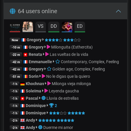
64 users online
VS
DD
ED
Gregory
Now
Gregory
Milonguita (Esthercita)
-10 m
Renata
Las vueltas de la vida
-22 m
Emmanuelle
Contemporary, Complex, Feeling
-42 m
Gregory
Golden age, Complex, Feeling
-42 m
Sorin
No le digas que la quiero
-51 m
Khochnav
Milonga vieja milonga
-1 h
Soleïma
Leyenda gaucha
-1 h
Pascal
Lluvia de estrellas
-1 h
Dominique
2
-1 h
Dominique
-1 h
Andy
-2 h
Andy
Duerme mi amor
-2 h