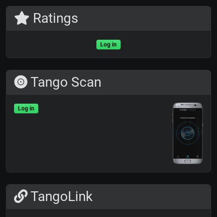
Ratings
Log in
Tango Scan
Log in
TangoLink