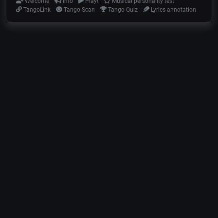
Welcome
Info
Play!
Musical personality test
TangoLink
Tango Scan
Tango Quiz
Lyrics annotation