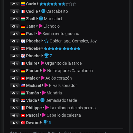
Carlo
-2 h
Cecile
Cascabelito
-2 h
Zsolt
Marisabel
-2 h
Jana
El choclo
-3 h
Paul
Sentimiento gaucho
-3 h
Phoebe
Golden age, Complex, Joy
-3 h
Phoebe
-3 h
Phoebe
7
-4 h
Claire
Organito de la tarde
-4 h
Florian
No te apures Carablanca
-4 h
Malex
Adiós corazón
-4 h
Michael
El vals soñador
-5 h
Tamás
Mandria
-5 h
Vlada
Demasiado tarde
-5 h
Philippe
La milonga de mis perros
-5 h
Pascal
Caballo de calesita
-6 h
Devrim
5
-6 h