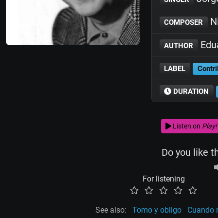
Ni
COMPOSER
Edua
AUTHOR
LABEL
Contri
DURATION
Listen on
Play!
Do you like t
For listening
See also:
Tomo y obligo
Cuando m