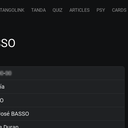
TANGOLINK
TANDA
QUIZ
ARTICLES
PSY
CARDS
SSO
00
-
00
ía
O
osé BASSO
e Duran