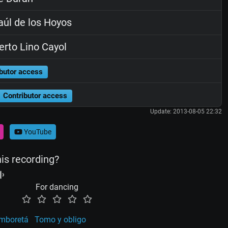
úl de los Hoyos
rto Lino Cayol
butor access
Contributor access
Update: 2013-08-05 22:32
YouTube
his recording?
For dancing
mboretá
Tomo y obligo