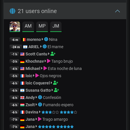
21 users online
AM
MP
JM
moreno
Nina
-6 m
ARIEL
El marne
-24 m
Scott Cantu
-1 h
Khochnav
Tango brujo
-3 h
Michael
Esta noche de luna
-4 h
loic
Ojos negros
-5 h
loic Coquerel
-6 h
Susana Gatto
-6 h
Andy
Confesión
-6 h
Zsolt
Fumando espero
-6 h
Davina
-6 h
Jana
Trago amargo
-7 h
Jana
-7 h