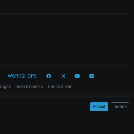
WORKSHOPS
tangos
Juan D'Arienzo
Carlos Di Sarli
Accept
Decline