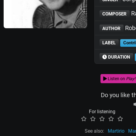
Ra
COMPOSER
Robe
AUTHOR
LABEL
Contri
DURATION
Listen on
Play!
Do you like t
For listening
See also:
Martirio
Ma