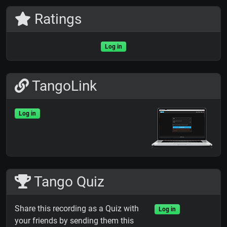
Ratings
Log in
TangoLink
Log in
Tango Quiz
Share this recording as a Quiz with
Log in
your friends by sending them this