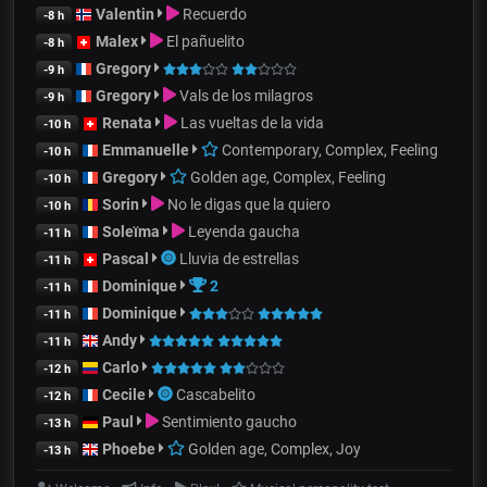
Valentin
Recuerdo
-8 h
Malex
El pañuelito
-8 h
Gregory
-9 h
Gregory
Vals de los milagros
-9 h
Renata
Las vueltas de la vida
-10 h
Emmanuelle
Contemporary, Complex, Feeling
-10 h
Gregory
Golden age, Complex, Feeling
-10 h
Sorin
No le digas que la quiero
-10 h
Soleïma
Leyenda gaucha
-11 h
Pascal
Lluvia de estrellas
-11 h
Dominique
2
-11 h
Dominique
-11 h
Andy
-11 h
Carlo
-12 h
Cecile
Cascabelito
-12 h
Paul
Sentimiento gaucho
-13 h
Phoebe
Golden age, Complex, Joy
-13 h