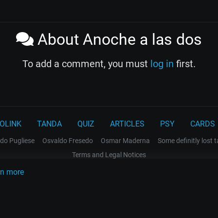
About Anoche a las dos
To add a comment, you must
log in
first.
OLINK
TANDA
QUIZ
ARTICLES
PSY
CARDS
do Pugliese
Osvaldo Fresedo
Osmar Maderna
Some definitly lost 
Terms and Legal Notices
rn more
EL RECODO TANGO
Design Web: Gregory DIAZ