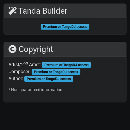
Tanda Builder
Premium or TangoDJ access
Copyright
nd
Artist/2
Artist:
Premium or TangoDJ access
Composer:
Premium or TangoDJ access
Author:
Premium or TangoDJ access
* Non guaranteed information