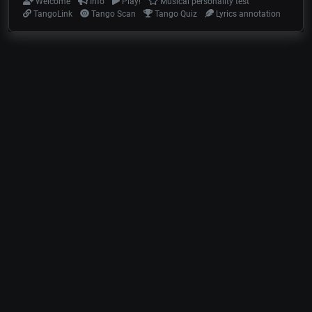
Welcome
Info
Play!
Musical personality test
TangoLink
Tango Scan
Tango Quiz
Lyrics annotation