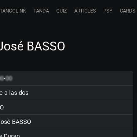
TANGOLINK
TANDA
QUIZ
ARTICLES
PSY
CARDS
 José BASSO
00
-
00
 a las dos
O
osé BASSO
e Duran