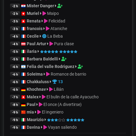
Mister Danger
-2 h
Muriel
Maipo
-2 h
Renata
Felicidad
-3 h
francois
Ataniche
-3 h
Cecile
La Beba
-4 h
Paul Artur
Pura clase
-4 h
ilaria
-5 h
Barbara Baldelli
-5 h
Felia del valle Rodriguez
-6 h
Soleïma
Romance de barrio
-6 h
Chakkaluss
13
-6 h
Khochnav
Lilián
-6 h
Malex
El bulin de la calle Ayacucho
-7 h
Paul
El once (A divertirse)
-8 h
mia
El ingeniero
-9 h
Maurizio
-9 h
Davina
Vayan saliendo
-9 h