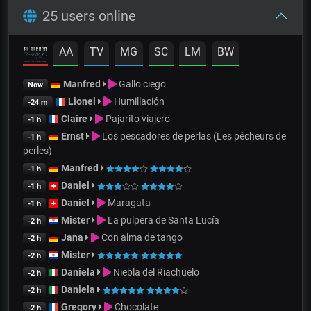
25 users online
AA
TV
MG
SC
LM
BW
Manfred
Gallo ciego
Now
Lionel
Humillación
-24 m
Claire
Pajarito viajero
-1 h
Ernst
Los pescadores de perlas (Les pêcheurs de
-1 h
perles)
Manfred
-1 h
Daniel
-1 h
Daniel
Maragata
-1 h
Mister
La pulpera de Santa Lucía
-2 h
Jana
Con alma de tango
-2 h
Mister
-2 h
Daniela
Niebla del Riachuelo
-2 h
Daniela
-2 h
Gregory
Chocolate
-2 h