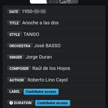
1950-
00
-
00
DATE
Anoche a las dos
TITLE
TANGO
STYLE
José BASSO
ORCHESTRA
Jorge Duran
SINGER
Raúl de los Hoyos
COMPOSER
Roberto Lino Cayol
AUTHOR
LABEL
Contributor access
DURATION
Contributor access