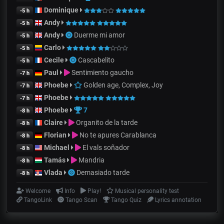
Dominique
-5 h
Andy
-5 h
Andy
Duerme mi amor
-5 h
Carlo
-5 h
Cecile
Cascabelito
-5 h
Paul
Sentimiento gaucho
-7 h
Phoebe
Golden age, Complex, Joy
-7 h
Phoebe
-7 h
Phoebe
7
-8 h
Claire
Organito de la tarde
-8 h
Florian
No te apures Carablanca
-8 h
Michael
El vals soñador
-8 h
Tamás
Mandria
-8 h
Vlada
Demasiado tarde
-8 h
Welcome
Info
Play!
Musical personality test
TangoLink
Tango Scan
Tango Quiz
Lyrics annotation