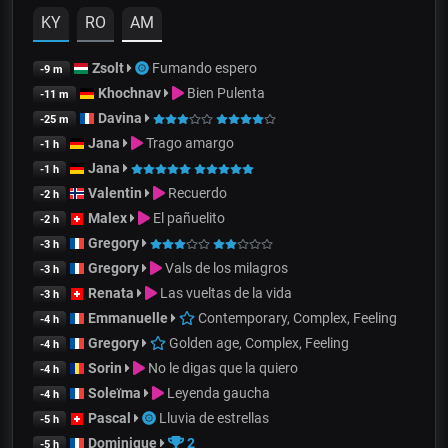
KY
RO
AM
Zsolt
Fumando espero
-9 m
Khochnav
Bien Pulenta
-11 m
Davina
-25 m
Jana
Trago amargo
-1 h
Jana
-1 h
Valentin
Recuerdo
-2 h
Malex
El pañuelito
-2 h
Gregory
-3 h
Gregory
Vals de los milagros
-3 h
Renata
Las vueltas de la vida
-3 h
Emmanuelle
Contemporary, Complex, Feeling
-4 h
Gregory
Golden age, Complex, Feeling
-4 h
Sorin
No le digas que la quiero
-4 h
Soleïma
Leyenda gaucha
-4 h
Pascal
Lluvia de estrellas
-5 h
Dominique
2
-5 h