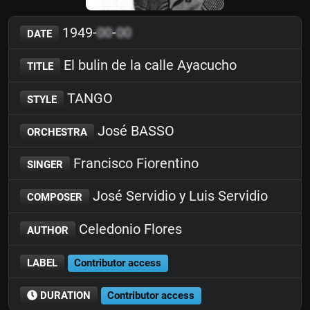
1949-
00
-
00
DATE
El bulin de la calle Ayacucho
TITLE
TANGO
STYLE
José BASSO
ORCHESTRA
Francisco Fiorentino
SINGER
José Servidio y Luis Servidio
COMPOSER
Celedonio Flores
AUTHOR
LABEL
Contributor access
DURATION
Contributor access