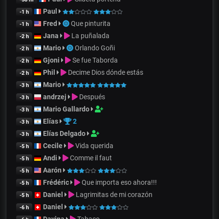
Paul
-1 h
Fred
Que pinturita
-1 h
Jana
La puñalada
-2 h
Mario
Orlando Goñi
-2 h
Gjoni
Se fue Taborda
-2 h
Phil
Decime Dios dónde estás
-2 h
Mario
-3 h
andrzej
Después
-3 h
Mario Gallardo
-3 h
Elías
2
-3 h
Elías Delgado
-3 h
Cecile
Vida querida
-5 h
Andi
Comme il faut
-5 h
Aarón
-5 h
Frédéric
Que importa eso ahora!!!
-5 h
Daniel
Lagrimitas de mi corazón
-5 h
Daniel
-6 h