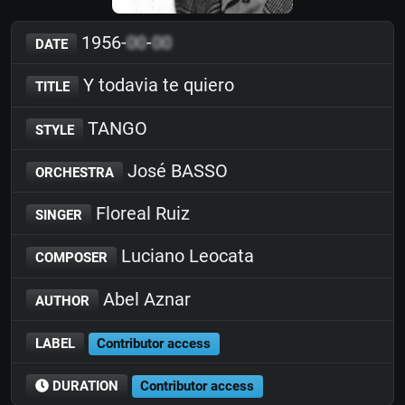
1956-
00
-
00
DATE
Y todavia te quiero
TITLE
TANGO
STYLE
José BASSO
ORCHESTRA
Floreal Ruiz
SINGER
Luciano Leocata
COMPOSER
Abel Aznar
AUTHOR
LABEL
Contributor access
DURATION
Contributor access