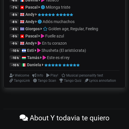
Davina
Tabaco
-6 h
Pascal
Milonga triste
-7 h
Andy
-8 h
Andy
Adiós muchachos
-8 h
Giorgos
Golden age, Regular, Feeling
-8 h
Pascal
Fuelle azul
-9 h
Andy
En tu corazon
-9 h
Esti
Shusheta (El aristócrata)
-10 h
Tamás
Este es el rey
-10 h
Daniela
-10 h
Welcome
Info
Play!
Musical personality test
TangoLink
Tango Scan
Tango Quiz
Lyrics annotation
About Y todavia te quiero