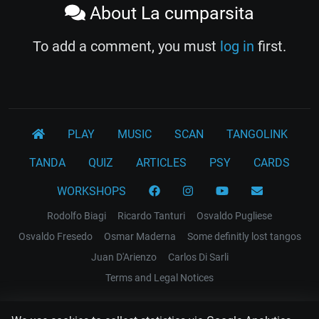
About La cumparsita
To add a comment, you must
log in
first.
PLAY
MUSIC
SCAN
TANGOLINK
TANDA
QUIZ
ARTICLES
PSY
CARDS
WORKSHOPS
Rodolfo Biagi
Ricardo Tanturi
Osvaldo Pugliese
Osvaldo Fresedo
Osmar Maderna
Some definitly lost tangos
Juan D'Arienzo
Carlos Di Sarli
Terms and Legal Notices
EL RECODO TANGO