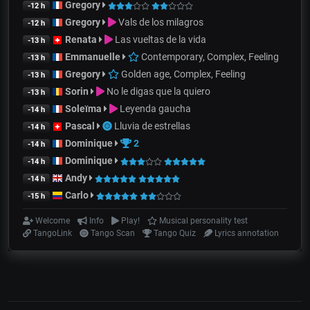
Gregory
-12 h
Gregory
Vals de los milagros
-12 h
Renata
Las vueltas de la vida
-13 h
Emmanuelle
Contemporary, Complex, Feeling
-13 h
Gregory
Golden age, Complex, Feeling
-13 h
Sorin
No le digas que la quiero
-13 h
Soleïma
Leyenda gaucha
-14 h
Pascal
Lluvia de estrellas
-14 h
Dominique
2
-14 h
Dominique
-14 h
Andy
-14 h
Carlo
-15 h
Welcome
Info
Play!
Musical personality test
TangoLink
Tango Scan
Tango Quiz
Lyrics annotation