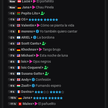
Lucie
El porteñito
Now
Jana
Chau Pinela
Now
Pepito Lito
-1 h
CG
-1 h
Valentin
Cómo se pianta la vida
-1 h
moreno
Yo también quiero cantar
-1 h
ARIEL
La bordona
-2 h
Scott Cantu
-4 h
Khochnav
Tango brujo
-6 h
Michael
Esta noche de luna
-7 h
loic
Ojos negros
-8 h
loic Coquerel
-9 h
Susana Gatto
-9 h
Andy
Confesión
-9 h
Zsolt
Fumando espero
-9 h
Davina
-9 h
Jana
-10 h
Malex
El pañuelito
-11 h