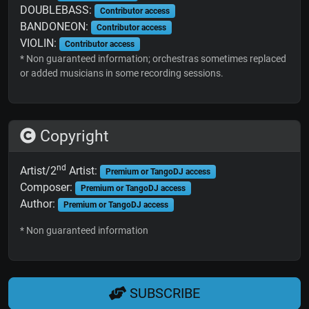
DOUBLEBASS:
Contributor access
BANDONEON:
Contributor access
VIOLIN:
Contributor access
* Non guaranteed information; orchestras sometimes replaced
or added musicians in some recording sessions.
Copyright
nd
Artist/2
Artist:
Premium or TangoDJ access
Composer:
Premium or TangoDJ access
Author:
Premium or TangoDJ access
* Non guaranteed information
SUBSCRIBE