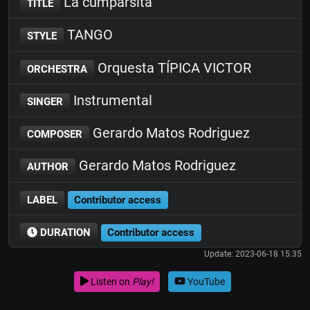
La cumparsita
TITLE
TANGO
STYLE
Orquesta TÍPICA VICTOR
ORCHESTRA
Instrumental
SINGER
Gerardo Matos Rodriguez
COMPOSER
Gerardo Matos Rodriguez
AUTHOR
LABEL
Contributor access
DURATION
Contributor access
Update: 2023-06-18 15:35
Listen on
Play!
YouTube