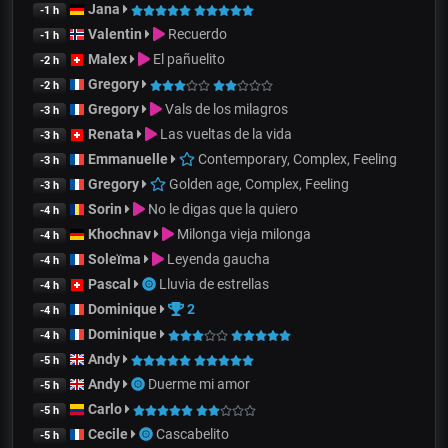
Jana
-1 h
Valentin
Recuerdo
-1 h
Malex
El pañuelito
-2 h
Gregory
-2 h
Gregory
Vals de los milagros
-3 h
Renata
Las vueltas de la vida
-3 h
Emmanuelle
Contemporary, Complex, Feeling
-3 h
Gregory
Golden age, Complex, Feeling
-3 h
Sorin
No le digas que la quiero
-4 h
Khochnav
Milonga vieja milonga
-4 h
Soleïma
Leyenda gaucha
-4 h
Pascal
Lluvia de estrellas
-4 h
Dominique
2
-4 h
Dominique
-4 h
Andy
-5 h
Andy
Duerme mi amor
-5 h
Carlo
-5 h
Cecile
Cascabelito
-5 h