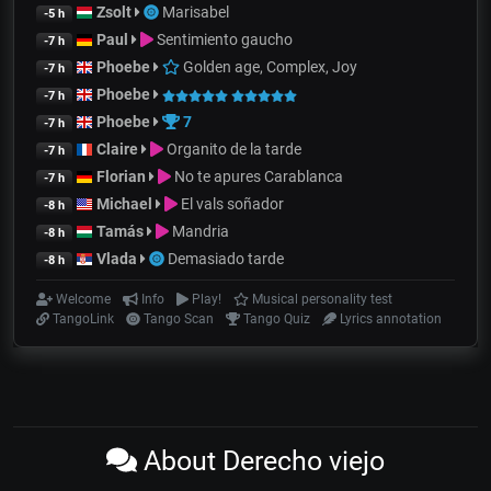
Zsolt
Marisabel
-5 h
Paul
Sentimiento gaucho
-7 h
Phoebe
Golden age, Complex, Joy
-7 h
Phoebe
-7 h
Phoebe
7
-7 h
Claire
Organito de la tarde
-7 h
Florian
No te apures Carablanca
-7 h
Michael
El vals soñador
-8 h
Tamás
Mandria
-8 h
Vlada
Demasiado tarde
-8 h
Welcome
Info
Play!
Musical personality test
TangoLink
Tango Scan
Tango Quiz
Lyrics annotation
About Derecho viejo