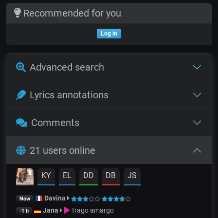
Recommended for you
Log in
Advanced search
Lyrics annotations
Comments
21 users online
KY
EL
DD
DB
JS
Davina
Now
Jana
Trago amargo
-1 h