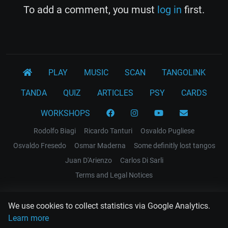
To add a comment, you must
log in
first.
PLAY
MUSIC
SCAN
TANGOLINK
TANDA
QUIZ
ARTICLES
PSY
CARDS
WORKSHOPS
Rodolfo Biagi
Ricardo Tanturi
Osvaldo Pugliese
Osvaldo Fresedo
Osmar Maderna
Some definitly lost tangos
Juan D'Arienzo
Carlos Di Sarli
Terms and Legal Notices
EL RECODO TANGO
We use cookies to collect statistics via Google Analytics.
Design Web: Gregory DIAZ
Learn more