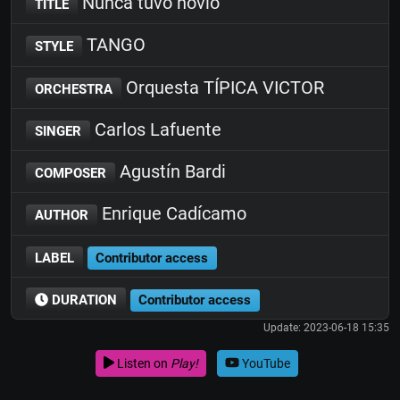
Nunca tuvo novio
TITLE
TANGO
STYLE
Orquesta TÍPICA VICTOR
ORCHESTRA
Carlos Lafuente
SINGER
Agustín Bardi
COMPOSER
Enrique Cadícamo
AUTHOR
LABEL
Contributor access
DURATION
Contributor access
Update: 2023-06-18 15:35
Listen on
Play!
YouTube