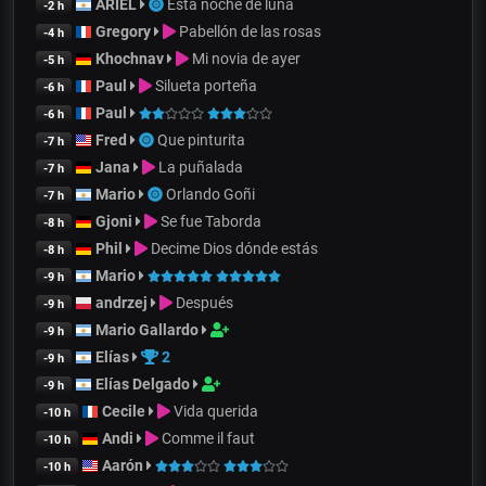
ARIEL
Esta noche de luna
-2 h
Gregory
Pabellón de las rosas
-4 h
Khochnav
Mi novia de ayer
-5 h
Paul
Silueta porteña
-6 h
Paul
-6 h
Fred
Que pinturita
-7 h
Jana
La puñalada
-7 h
Mario
Orlando Goñi
-7 h
Gjoni
Se fue Taborda
-8 h
Phil
Decime Dios dónde estás
-8 h
Mario
-9 h
andrzej
Después
-9 h
Mario Gallardo
-9 h
Elías
2
-9 h
Elías Delgado
-9 h
Cecile
Vida querida
-10 h
Andi
Comme il faut
-10 h
Aarón
-10 h