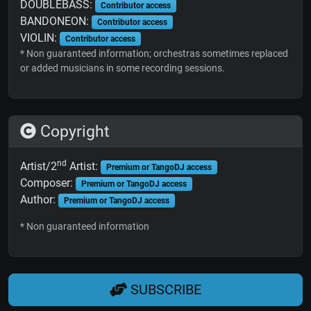
DOUBLEBASS:
Contributor access
BANDONEON:
Contributor access
VIOLIN:
Contributor access
* Non guaranteed information; orchestras sometimes replaced
or added musicians in some recording sessions.
Copyright
nd
Artist/2
Artist:
Premium or TangoDJ access
Composer:
Premium or TangoDJ access
Author:
Premium or TangoDJ access
* Non guaranteed information
SUBSCRIBE