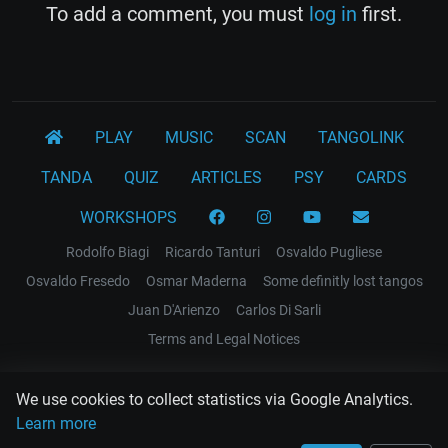
To add a comment, you must
log in
first.
PLAY
MUSIC
SCAN
TANGOLINK
TANDA
QUIZ
ARTICLES
PSY
CARDS
WORKSHOPS
Rodolfo Biagi
Ricardo Tanturi
Osvaldo Pugliese
Osvaldo Fresedo
Osmar Maderna
Some definitly lost tangos
Juan D'Arienzo
Carlos Di Sarli
Terms and Legal Notices
EL RECODO TANGO
We use cookies to collect statistics via Google Analytics.
Design Web: Gregory DIAZ
Learn more