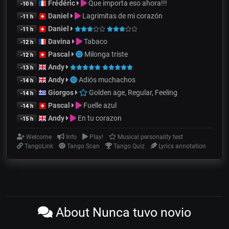
Frédéric
Que importa eso ahora!!!
-10 h
Daniel
Lagrimitas de mi corazón
-11 h
Daniel
-11 h
Davina
Tabaco
-12 h
Pascal
Milonga triste
-12 h
Andy
-13 h
Andy
Adiós muchachos
-14 h
Giorgos
Golden age, Regular, Feeling
-14 h
Pascal
Fuelle azul
-14 h
Andy
En tu corazon
-15 h
Welcome
Info
Play!
Musical personality test
TangoLink
Tango Scan
Tango Quiz
Lyrics annotation
About Nunca tuvo novio