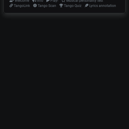
Welcome
Info
Play!
Musical personality test
TangoLink
Tango Scan
Tango Quiz
Lyrics annotation