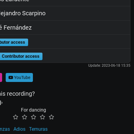
ejandro Scarpino
é Fernández
butor access
Contributor access
Update: 2023-06-18 15:35
YouTube
his recording?
For dancing
anzas
Adios
Ternuras