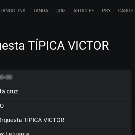
TANGOLINK
TANDA
QUIZ
ARTICLES
PSY
CARDS
uesta TÍPICA VICTOR
00
-
00
ta cruz
O
rquesta TÍPICA VICTOR
os Lafuente