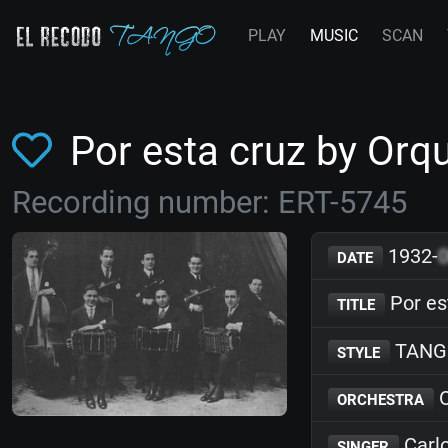
PLAY
MUSIC
SCAN
Por esta cruz by Orq
Recording number: ERT-5745
1932-
DATE
Por es
TITLE
TANG
STYLE
O
ORCHESTRA
Carl
SINGER