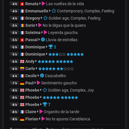
Renata
Las vueltas de la vida
-4 h
Emmanuelle
Contemporary, Complex, Feeling
-4 h
Gregory
Golden age, Complex, Feeling
-4 h
Sorin
No le digas que la quiero
-5 h
Soleïma
Leyenda gaucha
-5 h
Pascal
Lluvia de estrellas
-5 h
Dominique
2
-5 h
Dominique
-5 h
Andy
-6 h
Carlo
-6 h
Cecile
Cascabelito
-6 h
Paul
Sentimiento gaucho
-7 h
Phoebe
Golden age, Complex, Joy
-8 h
Phoebe
-8 h
Phoebe
7
-8 h
Claire
Organito de la tarde
-8 h
Florian
No te apures Carablanca
-8 h