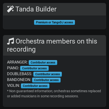
Tanda Builder
Premium or TangoDJ access
Orchestra members on this
recording
ARRANGER:
Contributor access
PIANO:
Contributor access
DOUBLEBASS:
Contributor access
BANDONEON:
Contributor access
VIOLIN:
Contributor access
* Non guaranteed information; orchestras sometimes replaced
or added musicians in some recording sessions.