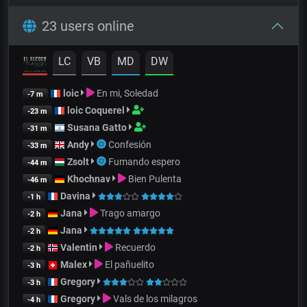
23 users online
LC
VB
MD
DW
loic
En mi, Soledad
-7 m
loic Coquerel
-23 m
Susana Gatto
-31 m
Andy
Confesión
-33 m
Zsolt
Fumando espero
-44 m
Khochnav
Bien Pulenta
-46 m
Davina
-1 h
Jana
Trago amargo
-2 h
Jana
-2 h
Valentin
Recuerdo
-2 h
Malex
El pañuelito
-3 h
Gregory
-3 h
Gregory
Vals de los milagros
-4 h