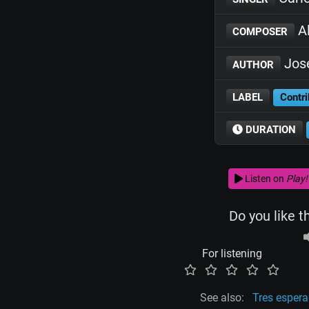
Al
COMPOSER
Jos
AUTHOR
LABEL
Contri
DURATION
Listen on
Play!
Do you like t
For listening
See also:
Tres esper