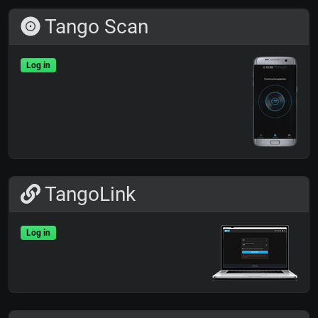
Tango Scan
Log in
TangoLink
Log in