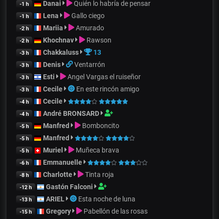
Danai
Quién lo habría de pensar
-1 h
Lena
Gallo ciego
-1 h
Mariia
Amurado
-2 h
Khochnav
Rawson
-2 h
Chakkaluss
13
-3 h
Denis
Ventarrón
-3 h
Esti
Angel Vargas el ruiseñor
-3 h
Cecile
En este rincón amigo
-3 h
Cecile
-4 h
André BRONSARD
-4 h
Manfred
Bomboncito
-5 h
Manfred
-5 h
Muriel
Muñeca brava
-5 h
Emmanuelle
-6 h
Charlotte
Tinta roja
-8 h
Gastón Falconi
-12 h
ARIEL
Esta noche de luna
-13 h
Gregory
Pabellón de las rosas
-15 h