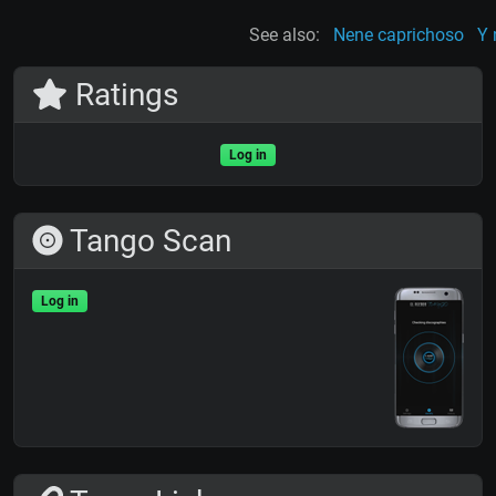
See also:
Nene caprichoso
Y 
Ratings
Log in
Tango Scan
Log in