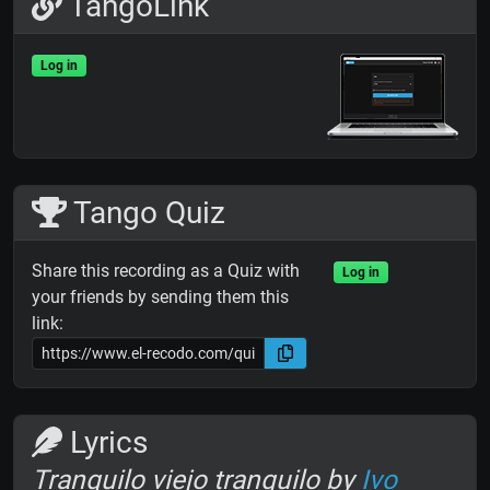
TangoLink
Log in
Tango Quiz
Share this recording as a Quiz with
Log in
your friends by sending them this
link:
Lyrics
Tranquilo viejo tranquilo by
Ivo