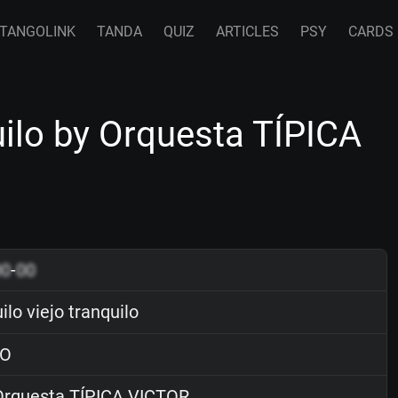
TANGOLINK
TANDA
QUIZ
ARTICLES
PSY
CARDS
uilo by Orquesta TÍPICA
00
-
00
lo viejo tranquilo
O
rquesta TÍPICA VICTOR