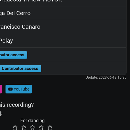
a Del Cerro
ancisco Canaro
Pelay
butor access
Contributor access
Update: 2023-06-18 15:35
YouTube
his recording?
For dancing