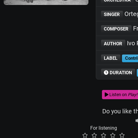
Orteg
SINGER
Fr
COMPOSER
Ivo 
AUTHOR
LABEL
Contri
DURATION
Listen on
Play!
Do you like t
For listening