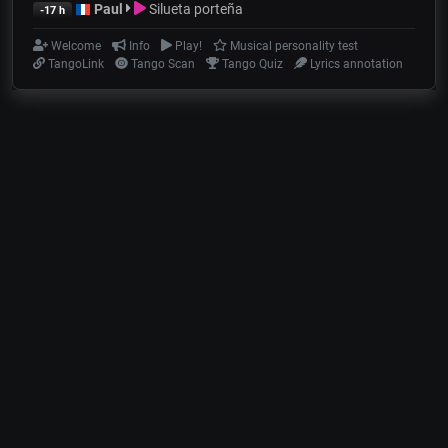
Paul
Silueta porteña
-17 h
Welcome
Info
Play!
Musical personality test
TangoLink
Tango Scan
Tango Quiz
Lyrics annotation