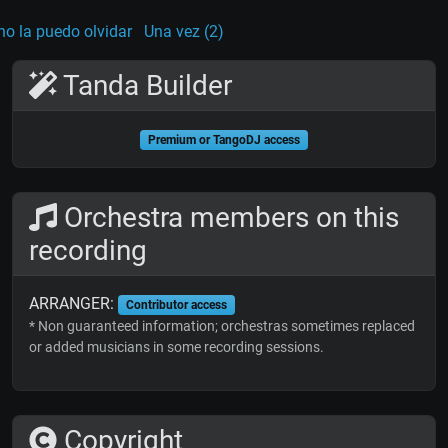
no la puedo olvidar
Una vez (2)
Tanda Builder
Premium or TangoDJ access
Orchestra members on this
recording
ARRANGER:
Contributor access
* Non guaranteed information; orchestras sometimes replaced
or added musicians in some recording sessions.
Copyright