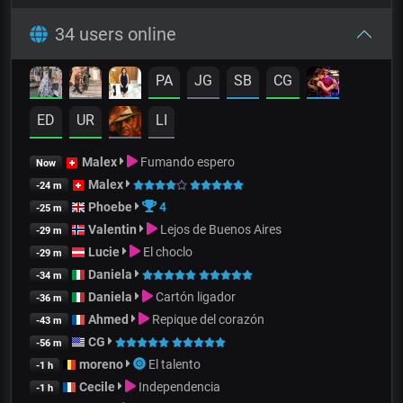
34 users online
PA
JG
SB
CG
ED
UR
LI
Malex
Fumando espero
Now
Malex
-24 m
Phoebe
4
-25 m
Valentin
Lejos de Buenos Aires
-29 m
Lucie
El choclo
-29 m
Daniela
-34 m
Daniela
Cartón ligador
-36 m
Ahmed
Repique del corazón
-43 m
CG
-56 m
moreno
El talento
-1 h
Cecile
Independencia
-1 h