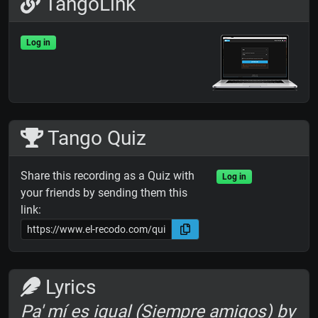
TangoLink
Log in
Tango Quiz
Share this recording as a Quiz with
Log in
your friends by sending them this
link:
Lyrics
Pa' mí es igual (Siempre amigos) by