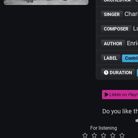
Char
SINGER
Lu
COMPOSER
Enri
AUTHOR
LABEL
Contri
DURATION
Listen on
Play!
Do you like t
For listening