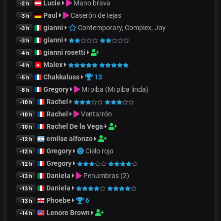
Lucie
Mano brava
-2 h
Paul
Caserón de tejas
-3 h
gianni
Contemporary, Complex, Joy
-3 h
gianni
-3 h
gianni rosetti
-4 h
Malex
-4 h
Chakkaluss
13
-5 h
Gregory
Mi piba (Mi piba linda)
-8 h
Rachel
-10 h
Rachel
Ventarrón
-10 h
Rachel De la Vega
-10 h
emilse alfonzo
-12 h
Gregory
Cielo rojo
-12 h
Gregory
-12 h
Daniela
Penumbras (2)
-13 h
Daniela
-13 h
Phoebe
6
-13 h
Lenore Brown
-14 h