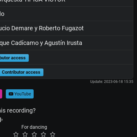
lo
cio Demare y Roberto Fugazot
que Cadícamo y Agustín Irusta
butor access
Contributor access
Update: 2023-06-18 15:35
YouTube
his recording?
For dancing