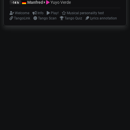
Manfred
Yuyo Verde
-14 h
Welcome
Info
Play!
Musical personality test
TangoLink
Tango Scan
Tango Quiz
Lyrics annotation