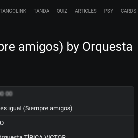
TANGOLINK
TANDA
QUIZ
ARTICLES
PSY
CARDS
mpre amigos) by Orquesta
00
-
00
 es igual (Siempre amigos)
O
rquesta TÍPICA VICTOR