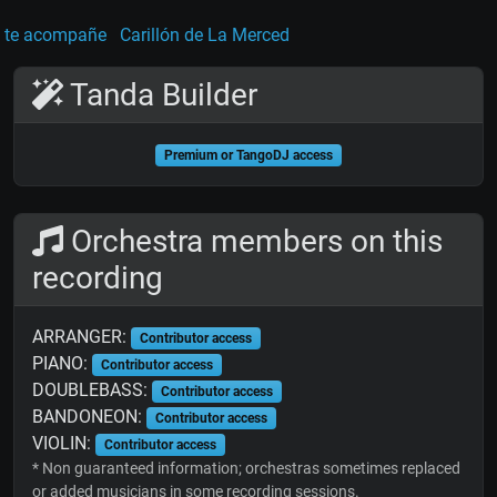
 te acompañe
Carillón de La Merced
Tanda Builder
Premium or TangoDJ access
Orchestra members on this
recording
ARRANGER:
Contributor access
PIANO:
Contributor access
DOUBLEBASS:
Contributor access
BANDONEON:
Contributor access
VIOLIN:
Contributor access
* Non guaranteed information; orchestras sometimes replaced
or added musicians in some recording sessions.