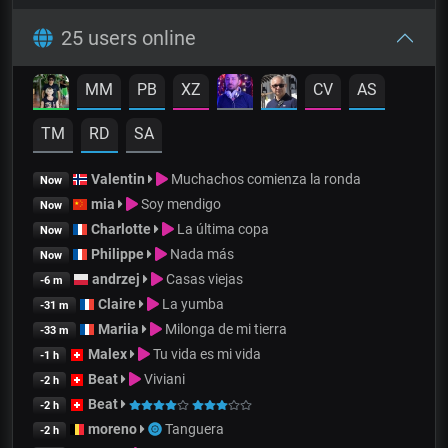
25 users online
MM
PB
XZ
CV
AS
TM
RD
SA
Valentin
Muchachos comienza la ronda
Now
mia
Soy mendigo
Now
Charlotte
La última copa
Now
Philippe
Nada más
Now
andrzej
Casas viejas
-6 m
Claire
La yumba
-31 m
Mariia
Milonga de mi tierra
-33 m
Malex
Tu vida es mi vida
-1 h
Beat
Viviani
-2 h
Beat
-2 h
moreno
Tanguera
-2 h