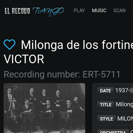
PLAY
MUSIC
SCAN
Milonga de los forti
VICTOR
Recording number: ERT-5711
1937-
DATE
Milong
TITLE
MILO
STYLE
O
ORCHESTRA