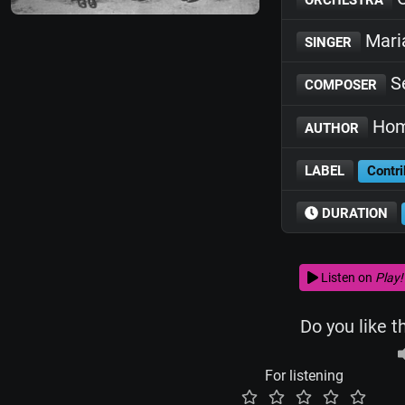
Mari
SINGER
Se
COMPOSER
Hom
AUTHOR
LABEL
Contri
DURATION
Listen on
Play!
Do you like t
For listening