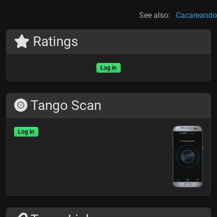
See also:
Cacareando
Ratings
Log in
Tango Scan
Log in