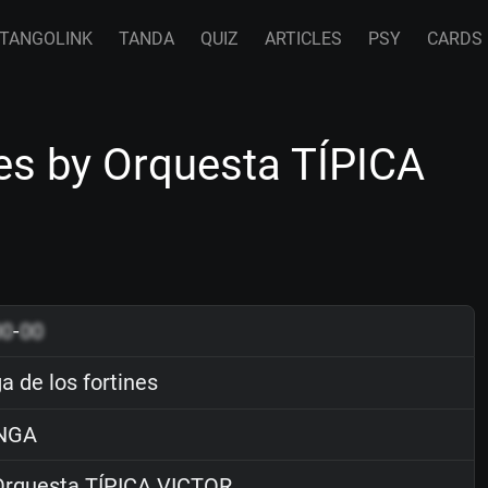
TANGOLINK
TANDA
QUIZ
ARTICLES
PSY
CARDS
nes by Orquesta TÍPICA
00
-
00
a de los fortines
NGA
rquesta TÍPICA VICTOR