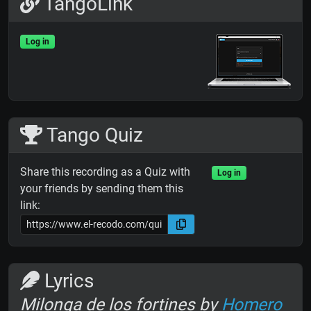
TangoLink
Log in
Tango Quiz
Share this recording as a Quiz with
Log in
your friends by sending them this
link:
Lyrics
Milonga de los fortines by
Homero