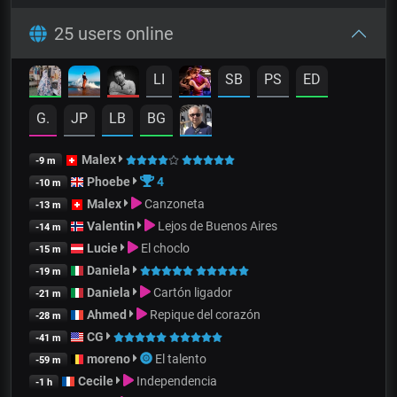
25 users online
LI
SB
PS
ED
G.
JP
LB
BG
Malex
-9 m
Phoebe
4
-10 m
Malex
Canzoneta
-13 m
Valentin
Lejos de Buenos Aires
-14 m
Lucie
El choclo
-15 m
Daniela
-19 m
Daniela
Cartón ligador
-21 m
Ahmed
Repique del corazón
-28 m
CG
-41 m
moreno
El talento
-59 m
Cecile
Independencia
-1 h