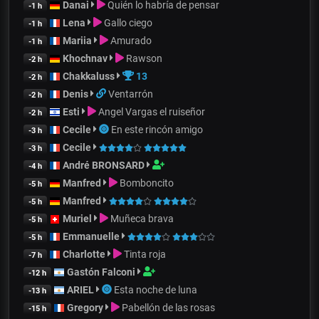
Danai
Quién lo habría de pensar
-1 h
Lena
Gallo ciego
-1 h
Mariia
Amurado
-1 h
Khochnav
Rawson
-2 h
Chakkaluss
13
-2 h
Denis
Ventarrón
-2 h
Esti
Angel Vargas el ruiseñor
-2 h
Cecile
En este rincón amigo
-3 h
Cecile
-3 h
André BRONSARD
-4 h
Manfred
Bomboncito
-5 h
Manfred
-5 h
Muriel
Muñeca brava
-5 h
Emmanuelle
-5 h
Charlotte
Tinta roja
-7 h
Gastón Falconi
-12 h
ARIEL
Esta noche de luna
-13 h
Gregory
Pabellón de las rosas
-15 h