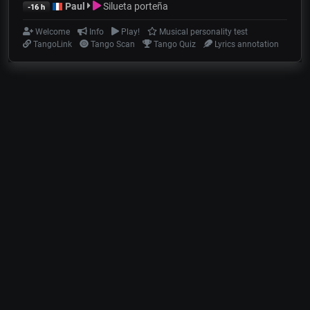
Paul
Silueta porteña
-16 h
Welcome
Info
Play!
Musical personality test
TangoLink
Tango Scan
Tango Quiz
Lyrics annotation