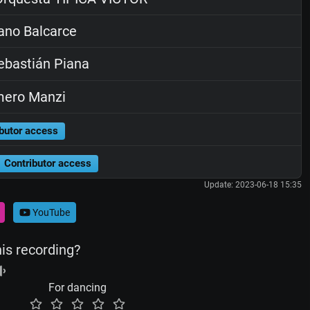
ano Balcarce
bastián Piana
ero Manzi
butor access
Contributor access
Update: 2023-06-18 15:35
YouTube
his recording?
For dancing