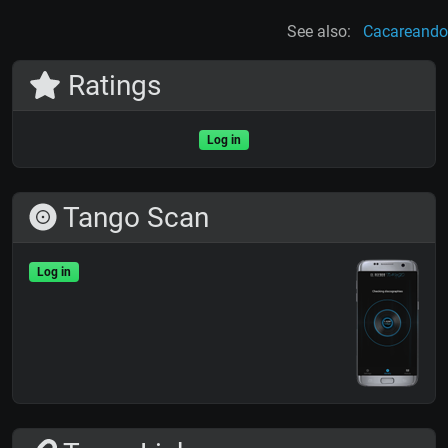
See also:
Cacareando
Ratings
Log in
Tango Scan
Log in