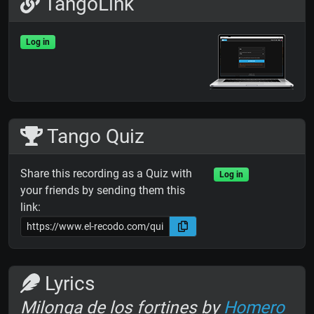
TangoLink
Log in
Tango Quiz
Share this recording as a Quiz with
Log in
your friends by sending them this
link:
Lyrics
Milonga de los fortines by
Homero