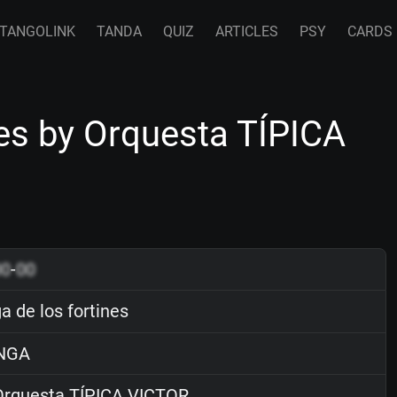
TANGOLINK
TANDA
QUIZ
ARTICLES
PSY
CARDS
nes by Orquesta TÍPICA
00
-
00
a de los fortines
NGA
rquesta TÍPICA VICTOR