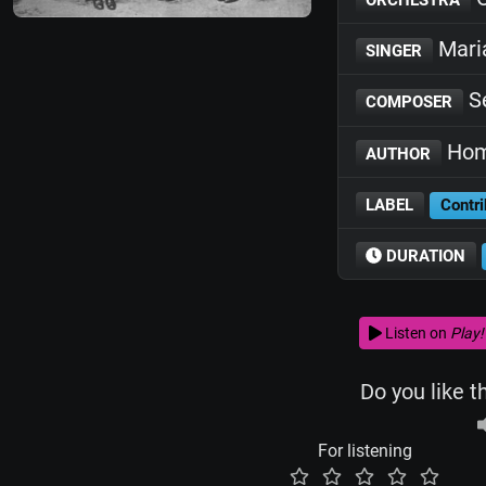
Mari
SINGER
Se
COMPOSER
Hom
AUTHOR
LABEL
Contri
DURATION
Listen on
Play!
Do you like t
For listening