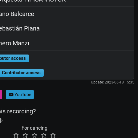
ano Balcarce
bastián Piana
ero Manzi
butor access
Contributor access
Update: 2023-06-18 15:35
YouTube
his recording?
For dancing