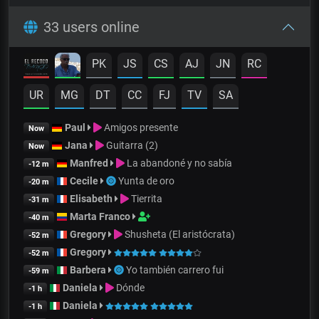
33 users online
PK
JS
CS
AJ
JN
RC
UR
MG
DT
CC
FJ
TV
SA
Paul
Amigos presente
Now
Jana
Guitarra (2)
Now
Manfred
La abandoné y no sabía
-12 m
Cecile
Yunta de oro
-20 m
Elisabeth
Tierrita
-31 m
Marta Franco
-40 m
Gregory
Shusheta (El aristócrata)
-52 m
Gregory
-52 m
Barbera
Yo también carrero fui
-59 m
Daniela
Dónde
-1 h
Daniela
-1 h