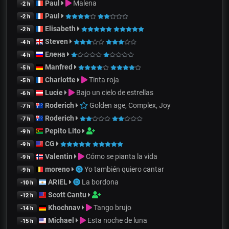
Paul
Malena
-2 h
Paul
-2 h
Elisabeth
-2 h
Steven
-4 h
Елена
-4 h
Manfred
-5 h
Charlotte
Tinta roja
-5 h
Lucie
Bajo un cielo de estrellas
-6 h
Roderich
Golden age, Complex, Joy
-7 h
Roderich
-7 h
Pepito Lito
-9 h
CG
-9 h
Valentin
Cómo se pianta la vida
-9 h
moreno
Yo también quiero cantar
-9 h
ARIEL
La bordona
-10 h
Scott Cantu
-12 h
Khochnav
Tango brujo
-14 h
Michael
Esta noche de luna
-15 h