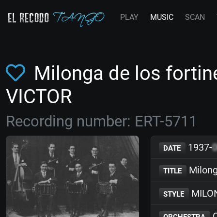
PLAY
MUSIC
SCAN
Milonga de los forti
VICTOR
Recording number: ERT-5711
1937-
DATE
Milong
TITLE
MILO
STYLE
O
ORCHESTRA