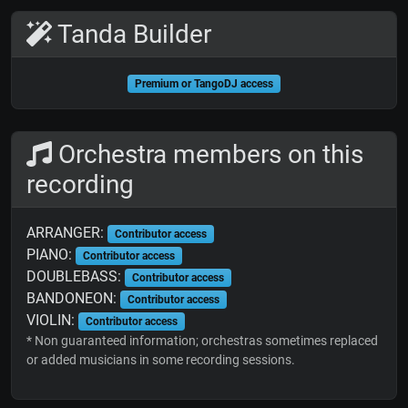
Tanda Builder
Premium or TangoDJ access
Orchestra members on this
recording
ARRANGER:
Contributor access
PIANO:
Contributor access
DOUBLEBASS:
Contributor access
BANDONEON:
Contributor access
VIOLIN:
Contributor access
* Non guaranteed information; orchestras sometimes replaced
or added musicians in some recording sessions.