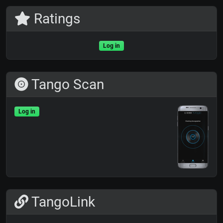
Ratings
Log in
Tango Scan
Log in
TangoLink