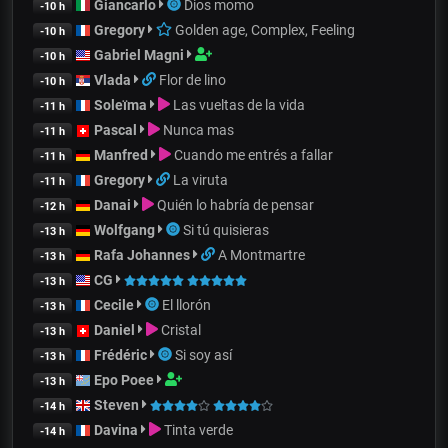
Giancarlo
Dios momo
-10 h
Gregory
Golden age, Complex, Feeling
-10 h
Gabriel Magni
-10 h
Vlada
Flor de lino
-10 h
Soleïma
Las vueltas de la vida
-11 h
Pascal
Nunca mas
-11 h
Manfred
Cuando me entrés a fallar
-11 h
Gregory
La viruta
-11 h
Danai
Quién lo habría de pensar
-12 h
Wolfgang
Si tú quisieras
-13 h
Rafa Johannes
A Montmartre
-13 h
CG
-13 h
Cecile
El llorón
-13 h
Daniel
Cristal
-13 h
Frédéric
Si soy así
-13 h
Epo Poee
-13 h
Steven
-14 h
Davina
Tinta verde
-14 h