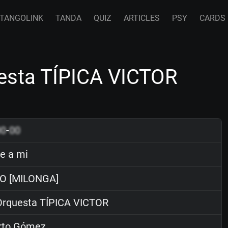
TANGOLINK
TANDA
QUIZ
ARTICLES
PSY
CARDS
esta TÍPICA VICTOR
00
-
00
e a mi
 [MILONGA]
rquesta TÍPICA VICTOR
rto Gómez