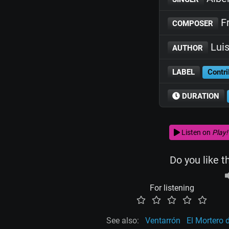
Fr
COMPOSER
Luis
AUTHOR
LABEL
Contri
DURATION
Listen on
Play!
Do you like t
For listening
See also:
Ventarrón
El Mortero d