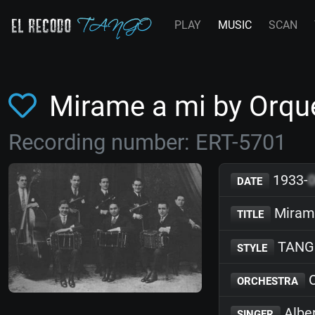
PLAY
MUSIC
SCAN
Mirame a mi by Orqu
Recording number: ERT-5701
1933-
DATE
Miram
TITLE
TANGO
STYLE
O
ORCHESTRA
Albe
SINGER