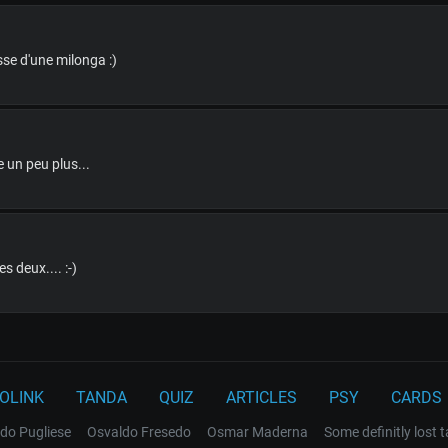
isse d'une milonga :)
e un peu plus...
s deux.... :-)
OLINK
TANDA
QUIZ
ARTICLES
PSY
CARDS
do Pugliese
Osvaldo Fresedo
Osmar Maderna
Some definitly lost 