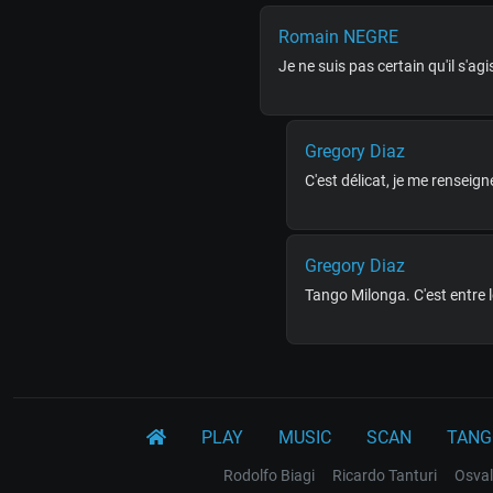
Romain NEGRE
Je ne suis pas certain qu'il s'ag
Gregory Diaz
C'est délicat, je me renseign
Gregory Diaz
Tango Milonga. C'est entre le
PLAY
MUSIC
SCAN
TANG
Rodolfo Biagi
Ricardo Tanturi
Osval