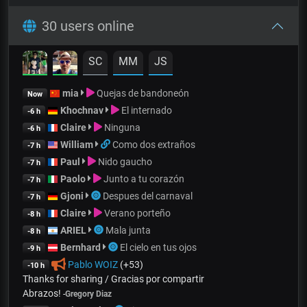
30 users online
SC
MM
JS
mia
Quejas de bandoneón
Now
Khochnav
El internado
-6 h
Claire
Ninguna
-6 h
William
Como dos extraños
-7 h
Paul
Nido gaucho
-7 h
Paolo
Junto a tu corazón
-7 h
Gjoni
Despues del carnaval
-7 h
Claire
Verano porteño
-8 h
ARIEL
Mala junta
-8 h
Bernhard
El cielo en tus ojos
-9 h
Pablo WOIZ
(+53)
-10 h
Thanks for sharing / Gracias por compartir
Abrazos!
-
Gregory Diaz