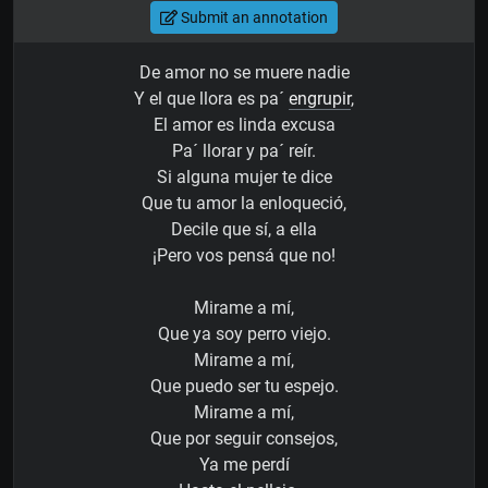
Submit an annotation
De amor no se muere nadie
Y el que llora es pa´
engrupir
,
El amor es linda excusa
Pa´ llorar y pa´ reír.
Si alguna mujer te dice
Que tu amor la enloqueció,
Decile que sí, a ella
¡Pero vos pensá que no!
Mirame a mí,
Que ya soy perro viejo.
Mirame a mí,
Que puedo ser tu espejo.
Mirame a mí,
Que por seguir consejos,
Ya me perdí