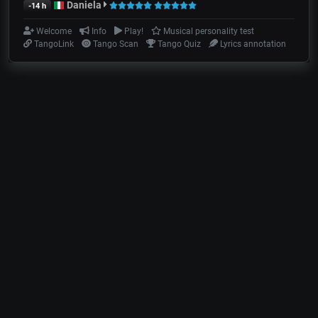
Daniela
-14 h
Welcome
Info
Play!
Musical personality test
TangoLink
Tango Scan
Tango Quiz
Lyrics annotation