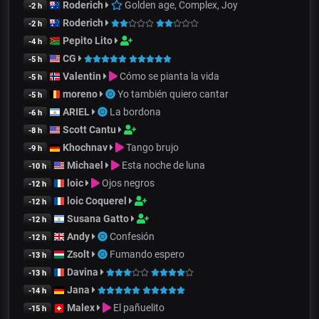
Roderich
Golden age, Complex, Joy
-2 h
Roderich
-2 h
Pepito Lito
-4 h
CG
-5 h
Valentin
Cómo se pianta la vida
-5 h
moreno
Yo también quiero cantar
-5 h
ARIEL
La bordona
-6 h
Scott Cantu
-8 h
Khochnav
Tango brujo
-9 h
Michael
Esta noche de luna
-10 h
loic
Ojos negros
-12 h
loic Coquerel
-12 h
Susana Gatto
-12 h
Andy
Confesión
-12 h
Zsolt
Fumando espero
-13 h
Davina
-13 h
Jana
-14 h
Malex
El pañuelito
-15 h