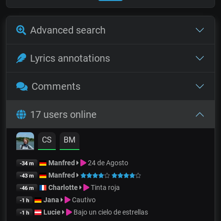
Advanced search
Lyrics annotations
Comments
17 users online
CS
BM
Manfred
24 de Agosto
-34 m
Manfred
-43 m
Charlotte
Tinta roja
-46 m
Jana
Cautivo
-1 h
Lucie
Bajo un cielo de estrellas
-1 h