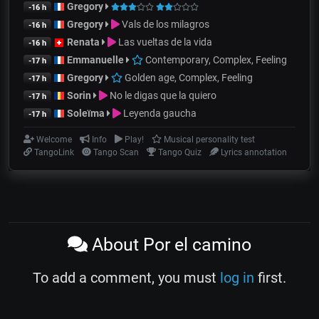
Gregory
-16 h
Gregory
Vals de los milagros
-16 h
Renata
Las vueltas de la vida
-16 h
Emmanuelle
Contemporary, Complex, Feeling
-17 h
Gregory
Golden age, Complex, Feeling
-17 h
Sorin
No le digas que la quiero
-17 h
Soleïma
Leyenda gaucha
-17 h
Welcome
Info
Play!
Musical personality test
TangoLink
Tango Scan
Tango Quiz
Lyrics annotation
About Por el camino
To add a comment, you must
log in
first.