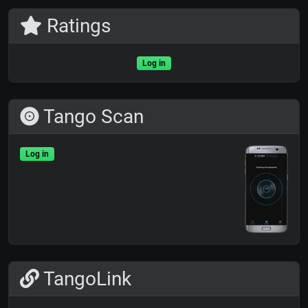
Ratings
Log in
Tango Scan
Log in
TangoLink