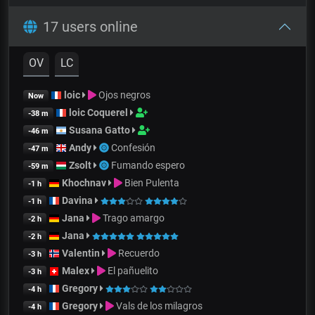
17 users online
OV
LC
loic
Ojos negros
Now
loic Coquerel
-38 m
Susana Gatto
-46 m
Andy
Confesión
-47 m
Zsolt
Fumando espero
-59 m
Khochnav
Bien Pulenta
-1 h
Davina
-1 h
Jana
Trago amargo
-2 h
Jana
-2 h
Valentin
Recuerdo
-3 h
Malex
El pañuelito
-3 h
Gregory
-4 h
Gregory
Vals de los milagros
-4 h