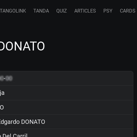
TANGOLINK
TANDA
QUIZ
ARTICLES
PSY
CARDS
 DONATO
00
-
00
ja
O
dgardo DONATO
Del Carril