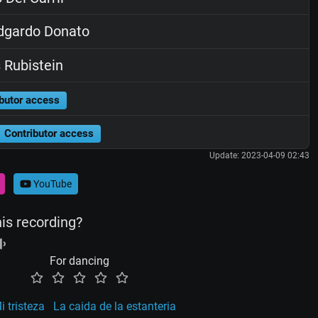
dgardo Donato
 Rubistein
butor access
Contributor access
Update: 2023-04-09 02:43
YouTube
his recording?
For dancing
i tristeza
La caida de la estanteria