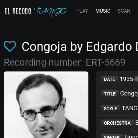
PLAY
MUSIC
SCAN
Congoja by Edgardo
Recording number: ERT-5669
1935-
DATE
Congo
TITLE
TANG
STYLE
E
ORCHESTRA
Hugo 
SINGER