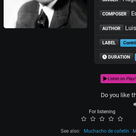
E
COMPOSER
Luis
AUTHOR
LABEL
Contri
DURATION
Listen on
Play!
Do you like t
For listening
See also:
Muchacho de cafetín
M