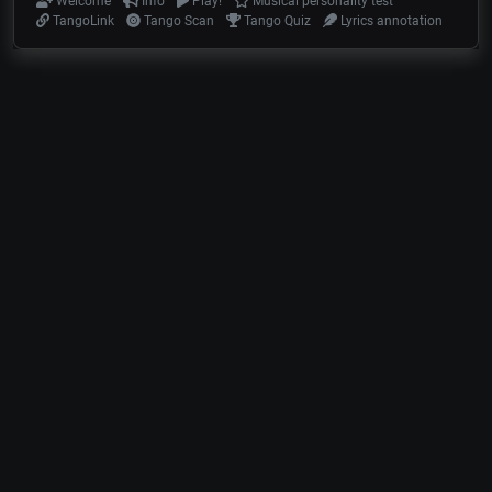
Welcome
Info
Play!
Musical personality test
TangoLink
Tango Scan
Tango Quiz
Lyrics annotation