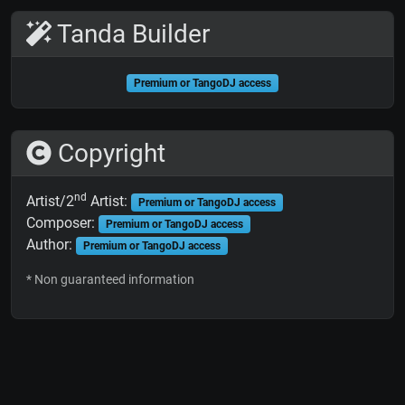
Tanda Builder
Premium or TangoDJ access
Copyright
nd
Artist/2
Artist:
Premium or TangoDJ access
Composer:
Premium or TangoDJ access
Author:
Premium or TangoDJ access
* Non guaranteed information