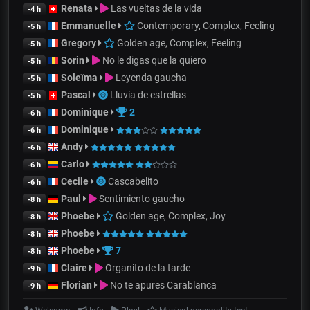
Renata
Las vueltas de la vida
-4 h
Emmanuelle
Contemporary, Complex, Feeling
-5 h
Gregory
Golden age, Complex, Feeling
-5 h
Sorin
No le digas que la quiero
-5 h
Soleïma
Leyenda gaucha
-5 h
Pascal
Lluvia de estrellas
-5 h
Dominique
2
-6 h
Dominique
-6 h
Andy
-6 h
Carlo
-6 h
Cecile
Cascabelito
-6 h
Paul
Sentimiento gaucho
-8 h
Phoebe
Golden age, Complex, Joy
-8 h
Phoebe
-8 h
Phoebe
7
-8 h
Claire
Organito de la tarde
-9 h
Florian
No te apures Carablanca
-9 h