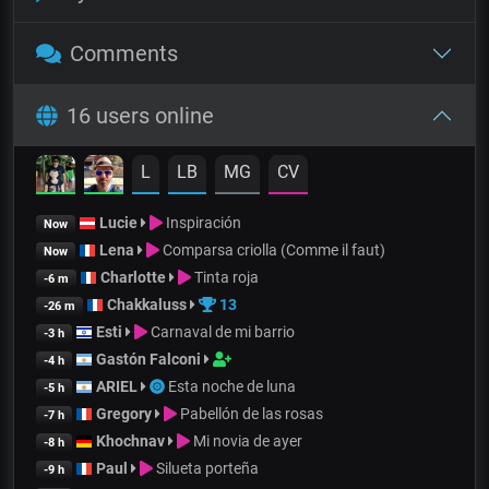
Comments
16 users online
L
LB
MG
CV
Lucie
Inspiración
Now
Lena
Comparsa criolla (Comme il faut)
Now
Charlotte
Tinta roja
-6 m
Chakkaluss
13
-26 m
Esti
Carnaval de mi barrio
-3 h
Gastón Falconi
-4 h
ARIEL
Esta noche de luna
-5 h
Gregory
Pabellón de las rosas
-7 h
Khochnav
Mi novia de ayer
-8 h
Paul
Silueta porteña
-9 h