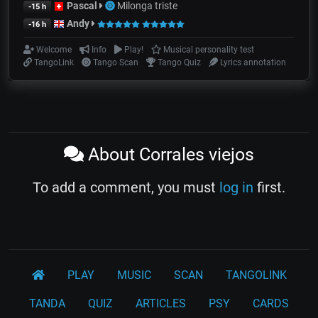
Pascal
Milonga triste
-15 h
Andy
-16 h
Welcome
Info
Play!
Musical personality test
TangoLink
Tango Scan
Tango Quiz
Lyrics annotation
About Corrales viejos
To add a comment, you must
log in
first.
PLAY
MUSIC
SCAN
TANGOLINK
TANDA
QUIZ
ARTICLES
PSY
CARDS