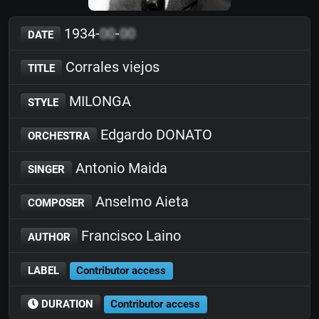
1934-
00
-
00
DATE
Corrales viejos
TITLE
MILONGA
STYLE
Edgardo DONATO
ORCHESTRA
Antonio Maida
SINGER
Anselmo Aieta
COMPOSER
Francisco Laino
AUTHOR
LABEL
Contributor access
DURATION
Contributor access