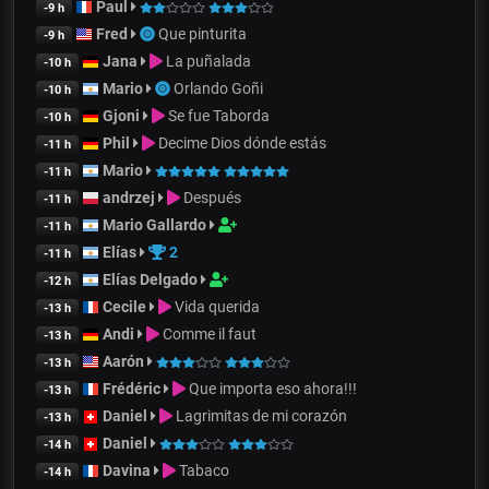
Paul
-9 h
Fred
Que pinturita
-9 h
Jana
La puñalada
-10 h
Mario
Orlando Goñi
-10 h
Gjoni
Se fue Taborda
-10 h
Phil
Decime Dios dónde estás
-11 h
Mario
-11 h
andrzej
Después
-11 h
Mario Gallardo
-11 h
Elías
2
-11 h
Elías Delgado
-12 h
Cecile
Vida querida
-13 h
Andi
Comme il faut
-13 h
Aarón
-13 h
Frédéric
Que importa eso ahora!!!
-13 h
Daniel
Lagrimitas de mi corazón
-13 h
Daniel
-14 h
Davina
Tabaco
-14 h