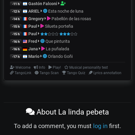
Gastón Falconi
-11 h
ARIEL
Esta noche de luna
-12 h
Gregory
Pabellón de las rosas
-14 h
Paul
Silueta porteña
-15 h
Paul
-15 h
Fred
Que pinturita
-16 h
Jana
La puñalada
-16 h
Mario
Orlando Goñi
-17 h
Welcome
Info
Play!
Musical personality test
TangoLink
Tango Scan
Tango Quiz
Lyrics annotation
About La linda pebeta
To add a comment, you must
log in
first.