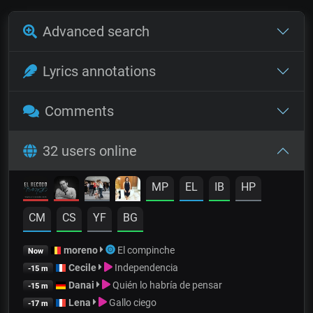
Advanced search
Lyrics annotations
Comments
32 users online
MP
EL
IB
HP
CM
CS
YF
BG
moreno
El compinche
Now
Cecile
Independencia
-15 m
Danai
Quién lo habría de pensar
-15 m
Lena
Gallo ciego
-17 m