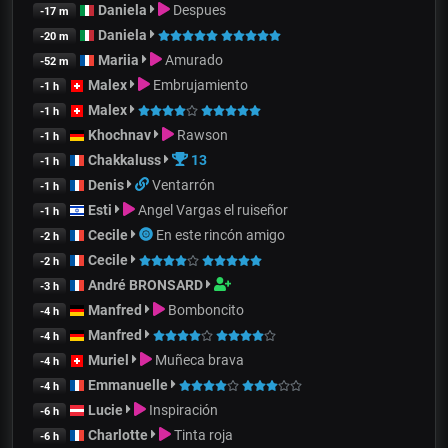
Daniela
Despues
-17 m
Daniela
-20 m
Mariia
Amurado
-52 m
Malex
Embrujamiento
-1 h
Malex
-1 h
Khochnav
Rawson
-1 h
Chakkaluss
13
-1 h
Denis
Ventarrón
-1 h
Esti
Angel Vargas el ruiseñor
-1 h
Cecile
En este rincón amigo
-2 h
Cecile
-2 h
André BRONSARD
-3 h
Manfred
Bomboncito
-4 h
Manfred
-4 h
Muriel
Muñeca brava
-4 h
Emmanuelle
-4 h
Lucie
Inspiración
-6 h
Charlotte
Tinta roja
-6 h