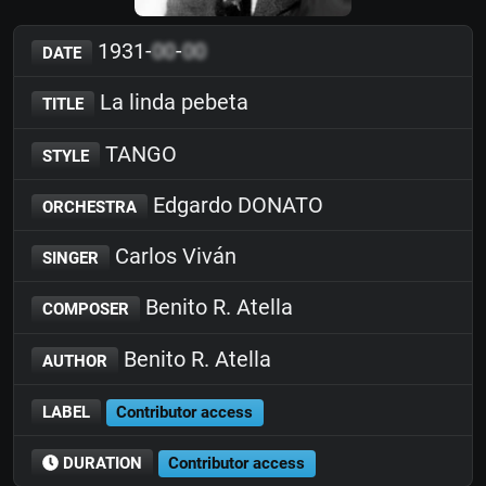
1931-
00
-
00
DATE
La linda pebeta
TITLE
TANGO
STYLE
Edgardo DONATO
ORCHESTRA
Carlos Viván
SINGER
Benito R. Atella
COMPOSER
Benito R. Atella
AUTHOR
LABEL
Contributor access
DURATION
Contributor access