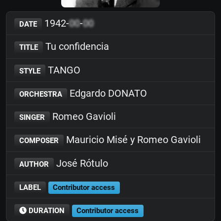
1942-
00
-
00
DATE
Tu confidencia
TITLE
TANGO
STYLE
Edgardo DONATO
ORCHESTRA
Romeo Gavioli
SINGER
Mauricio Misé y Romeo Gavioli
COMPOSER
José Rótulo
AUTHOR
LABEL
Contributor access
DURATION
Contributor access