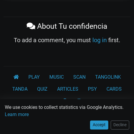
About Tu confidencia
To add a comment, you must
log in
first.
PLAY
MUSIC
SCAN
TANGOLINK
TANDA
QUIZ
ARTICLES
PSY
CARDS
WORKSHOPS
We use cookies to collect statistics via Google Analytics.
Rodolfo Biagi
Ricardo Tanturi
Osvaldo Pugliese
Learn more
Osvaldo Fresedo
Osmar Maderna
Some definitly lost tangos
Accept
Decline
Juan D'Arienzo
Carlos Di Sarli