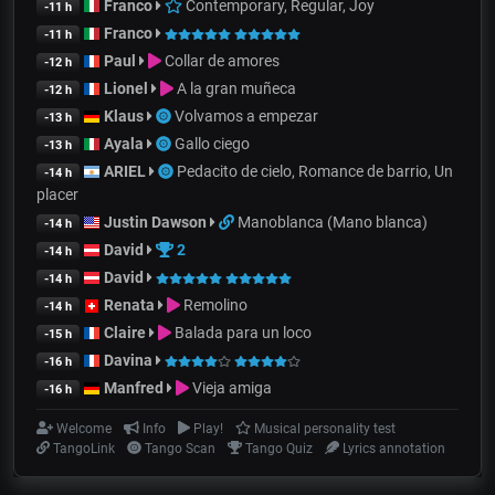
Franco
Contemporary, Regular, Joy
-11 h
Franco
-11 h
Paul
Collar de amores
-12 h
Lionel
A la gran muñeca
-12 h
Klaus
Volvamos a empezar
-13 h
Ayala
Gallo ciego
-13 h
ARIEL
Pedacito de cielo, Romance de barrio, Un
-14 h
placer
Justin Dawson
Manoblanca (Mano blanca)
-14 h
David
2
-14 h
David
-14 h
Renata
Remolino
-14 h
Claire
Balada para un loco
-15 h
Davina
-16 h
Manfred
Vieja amiga
-16 h
Welcome
Info
Play!
Musical personality test
TangoLink
Tango Scan
Tango Quiz
Lyrics annotation