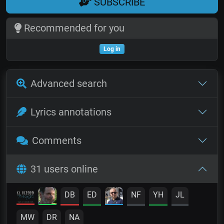
SUBSCRIBE
Recommended for you
Log in
Advanced search
Lyrics annotations
Comments
31 users online
DB
ED
NF
YH
JL
MW
DR
NA