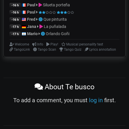
Paul
Silueta porteña
-16 h
Paul
-16 h
Fred
Que pinturita
-16 h
Jana
La puñalada
-17 h
Mario
Orlando Goñi
-17 h
Welcome
Info
Play!
Musical personality test
TangoLink
Tango Scan
Tango Quiz
Lyrics annotation
About Te busco
To add a comment, you must
log in
first.