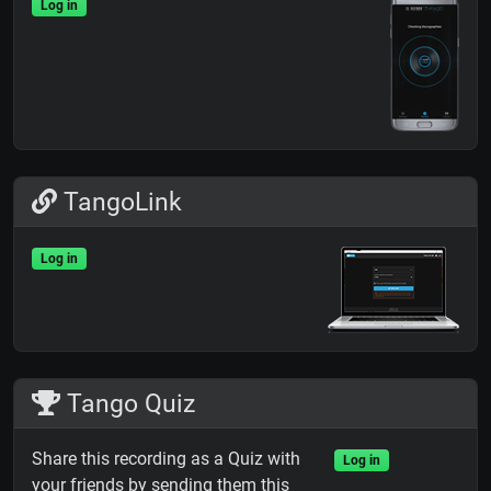
Log in
TangoLink
Log in
Tango Quiz
Share this recording as a Quiz with
Log in
your friends by sending them this