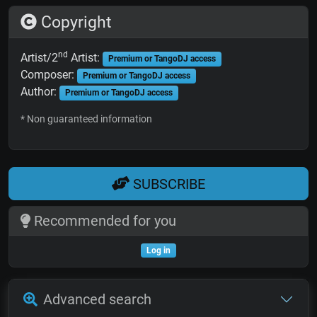
Copyright
nd
Artist/2
Artist:
Premium or TangoDJ access
Composer:
Premium or TangoDJ access
Author:
Premium or TangoDJ access
* Non guaranteed information
SUBSCRIBE
Recommended for you
Log in
Advanced search