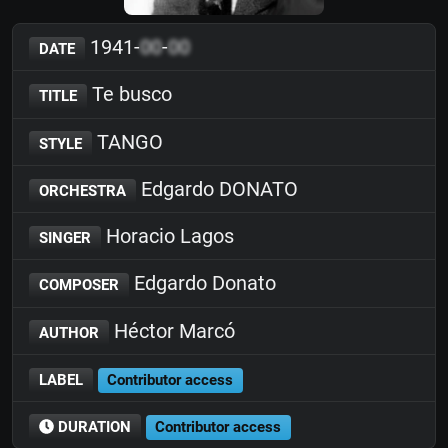
1941-
00
-
00
DATE
Te busco
TITLE
TANGO
STYLE
Edgardo DONATO
ORCHESTRA
Horacio Lagos
SINGER
Edgardo Donato
COMPOSER
Héctor Marcó
AUTHOR
LABEL
Contributor access
DURATION
Contributor access