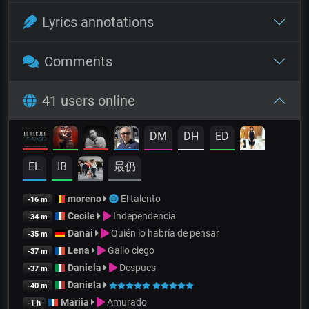
Lyrics annotations
Comments
41 users online
DM
DH
ED
EL
IB
最仍
moreno
El talento
-16 m
Cecile
Independencia
-34 m
Danai
Quién lo habría de pensar
-35 m
Lena
Gallo ciego
-37 m
Daniela
Despues
-37 m
Daniela
-40 m
Mariia
Amurado
-1 h