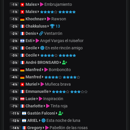
Malex
Embrujamiento
-1 h
Malex
-1 h
Khochnav
Rawson
-1 h
Chakkaluss
13
-2 h
Denis
Ventarrón
-2 h
Esti
Angel Vargas el ruiseñor
-2 h
Cecile
En este rincón amigo
-2 h
Cecile
-3 h
André BRONSARD
-3 h
Manfred
Bomboncito
-4 h
Manfred
-4 h
Muriel
Muñeca brava
-4 h
Emmanuelle
-5 h
Lucie
Inspiración
-7 h
Charlotte
Tinta roja
-7 h
Gastón Falconi
-11 h
ARIEL
Esta noche de luna
-12 h
Gregory
Pabellón de las rosas
-14 h