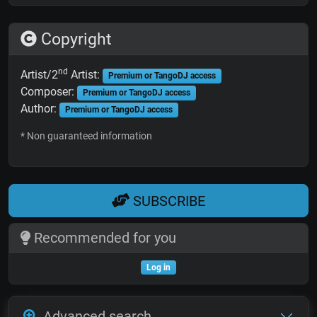
Copyright
nd
Artist/2
Artist:
Premium or TangoDJ access
Composer:
Premium or TangoDJ access
Author:
Premium or TangoDJ access
* Non guaranteed information
SUBSCRIBE
Recommended for you
Log in
Advanced search