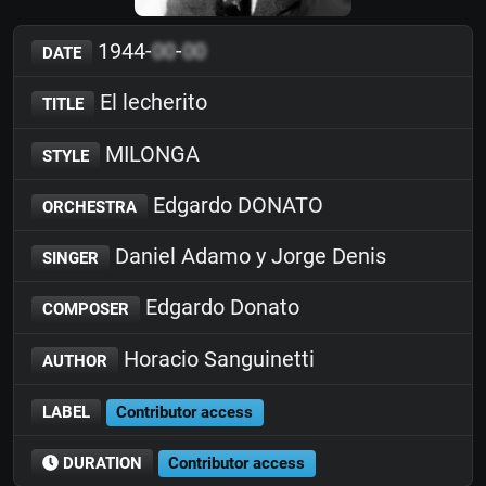
1944-
00
-
00
DATE
El lecherito
TITLE
MILONGA
STYLE
Edgardo DONATO
ORCHESTRA
Daniel Adamo y Jorge Denis
SINGER
Edgardo Donato
COMPOSER
Horacio Sanguinetti
AUTHOR
LABEL
Contributor access
DURATION
Contributor access