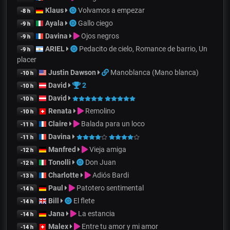
Klaus
Volvamos a empezar
-8 h
Ayala
Gallo ciego
-9 h
Davina
Ojos negros
-9 h
ARIEL
Pedacito de cielo, Romance de barrio, Un
-9 h
placer
Justin Dawson
Manoblanca (Mano blanca)
-10 h
David
2
-10 h
David
-10 h
Renata
Remolino
-10 h
Claire
Balada para un loco
-11 h
Davina
-11 h
Manfred
Vieja amiga
-12 h
Tonolli
Don Juan
-12 h
Charlotte
Adiós Bardi
-13 h
Paul
Patotero sentimental
-14 h
Bill
El flete
-14 h
Jana
La estancia
-14 h
Malex
Entre tu amor y mi amor
-14 h