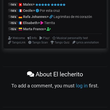
Malex
-14 h
Cecile
Por esta cruz
-14 h
Rafa Johannes
Lagrimitas de mi corazón
-14 h
Elisabeth
Tierrita
-15 h
Marta Franco
-15 h
Welcome
Info
Play!
Musical personality test
TangoLink
Tango Scan
Tango Quiz
Lyrics annotation
About El lecherito
To add a comment, you must
log in
first.