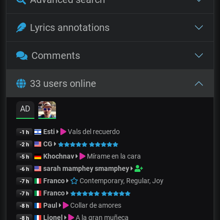
Lyrics annotations
Comments
33 users online
AD
Esti
Vals del recuerdo
-1 h
CG
-2 h
Khochnav
Mírame en la cara
-5 h
sarah mamphey smamphey
-6 h
Franco
Contemporary, Regular, Joy
-7 h
Franco
-7 h
Paul
Collar de amores
-8 h
Lionel
A la gran muñeca
-8 h