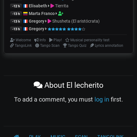
Elisabeth
Tierrita
-12 h
Marta Franco
-13 h
Gregory
Shusheta (El aristócrata)
-13 h
Gregory
-13 h
Welcome
Info
Play!
Musical personality test
TangoLink
Tango Scan
Tango Quiz
Lyrics annotation
About El lecherito
To add a comment, you must
log in
first.