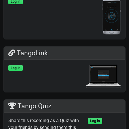
Log in
TangoLink
Log in
Tango Quiz
Share this recording as a Quiz with
Log in
your friends by sending them this