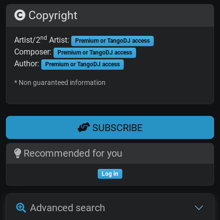
Copyright
nd
Artist/2
Artist:
Premium or TangoDJ access
Composer:
Premium or TangoDJ access
Author:
Premium or TangoDJ access
* Non guaranteed information
SUBSCRIBE
Recommended for you
Log in
Advanced search