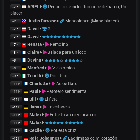
ARIEL
Pedacito de cielo, Romance de barrio, Un
-7 h
placer
Justin Dawson
Manoblanca (Mano blanca)
-7 h
David
2
-7 h
David
-7 h
Renata
Remolino
-7 h
Claire
Balada para un loco
-8 h
Davina
-8 h
Manfred
Vieja amiga
-9 h
Tonolli
Don Juan
-9 h
Charlotte
Adiós Bardi
-11 h
Paul
Patotero sentimental
-11 h
Bill
El flete
-11 h
Jana
La estancia
-11 h
Malex
Entre tu amor y mi amor
-11 h
Malex
-11 h
Cecile
Por esta cruz
-12 h
Rafa Johannes
Lagrimitas de mi corazón
-12 h