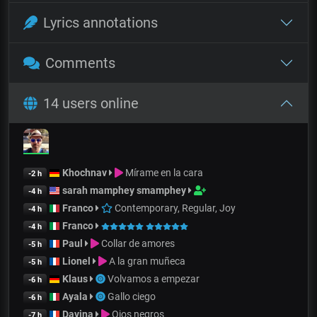
Lyrics annotations
Comments
14 users online
Khochnav
Mírame en la cara
-2 h
sarah mamphey smamphey
-4 h
Franco
Contemporary, Regular, Joy
-4 h
Franco
-4 h
Paul
Collar de amores
-5 h
Lionel
A la gran muñeca
-5 h
Klaus
Volvamos a empezar
-6 h
Ayala
Gallo ciego
-6 h
Davina
Ojos negros
-7 h