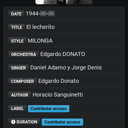
1944-
00
-
00
DATE
El lecherito
TITLE
MILONGA
STYLE
Edgardo DONATO
ORCHESTRA
Daniel Adamo y Jorge Denis
SINGER
Edgardo Donato
COMPOSER
Horacio Sanguinetti
AUTHOR
LABEL
Contributor access
DURATION
Contributor access