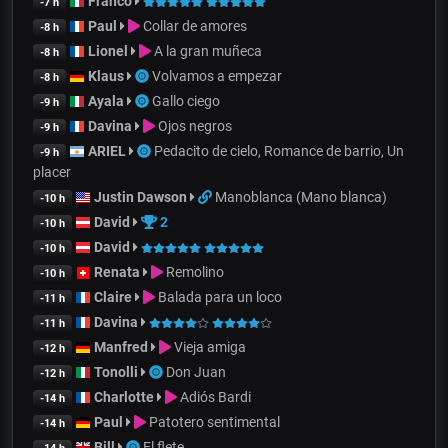
Franco
-7 h
Paul
Collar de amores
-8 h
Lionel
A la gran muñeca
-8 h
Klaus
Volvamos a empezar
-8 h
Ayala
Gallo ciego
-9 h
Davina
Ojos negros
-9 h
ARIEL
Pedacito de cielo, Romance de barrio, Un
-9 h
placer
Justin Dawson
Manoblanca (Mano blanca)
-10 h
David
2
-10 h
David
-10 h
Renata
Remolino
-10 h
Claire
Balada para un loco
-11 h
Davina
-11 h
Manfred
Vieja amiga
-12 h
Tonolli
Don Juan
-12 h
Charlotte
Adiós Bardi
-14 h
Paul
Patotero sentimental
-14 h
Bill
El flete