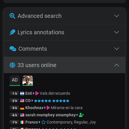
Advanced search
Lyrics annotations
Comments
33 users online
AD
Esti
Vals del recuerdo
-1 h
CG
-2 h
Khochnav
Mírame en la cara
-5 h
sarah mamphey smamphey
-6 h
Franco
Contemporary, Regular, Joy
-7 h