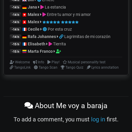
-14 h
Jana
La estancia
-14 h
Malex
Entre tu amor y mi amor
-14 h
Malex
-14 h
Cecile
Por esta cruz
-14 h
Rafa Johannes
Lagrimitas de mi corazón
-14 h
Elisabeth
Tierrita
-15 h
Marta Franco
-15 h
Welcome
Info
Play!
Musical personality test
TangoLink
Tango Scan
Tango Quiz
Lyrics annotation
About Me voy a baraja
To add a comment, you must
log in
first.