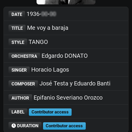
1936-
00
-
00
DATE
Me voy a baraja
TITLE
TANGO
STYLE
Edgardo DONATO
ORCHESTRA
Horacio Lagos
SINGER
José Testa y Eduardo Banti
COMPOSER
Epifanio Severiano Orozco
AUTHOR
LABEL
Contributor access
DURATION
Contributor access