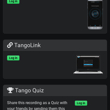
Log in
TangoLink
Log in
Tango Quiz
Share this recording as a Quiz with
Log in
your friends by sending them this