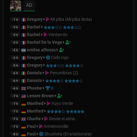
AD
Gregory
Mi piba (Mi piba linda)
-1 h
Rachel
-3 h
Rachel
Ventarrón
-3 h
Rachel De la Vega
-3 h
emilse alfonzo
-4 h
Gregory
Cielo rojo
-5 h
Gregory
-5 h
Daniela
Penumbras (2)
-6 h
Daniela
-6 h
Phoebe
6
-6 h
Lenore Brown
-7 h
Manfred
Yuyo Verde
-7 h
Manfred
-7 h
Charlie
Desde el alma
-7 h
Paul
Armenonville
-7 h
Paul
Shusheta (El aristócrata)
-8 h