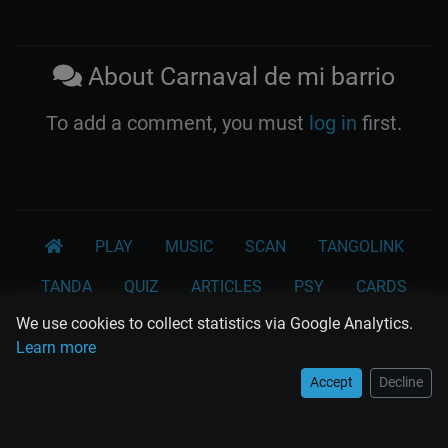
About Carnaval de mi barrio
To add a comment, you must
log in
first.
PLAY
MUSIC
SCAN
TANGOLINK
TANDA
QUIZ
ARTICLES
PSY
CARDS
We use cookies to collect statistics via Google Analytics.
WORKSHOPS
Learn more
Rodolfo Biagi
Ricardo Tanturi
Osvaldo Pugliese
Accept
Decline
Osvaldo Fresedo
Osmar Maderna
Some definitly lost tangos
Juan D'Arienzo
Carlos Di Sarli