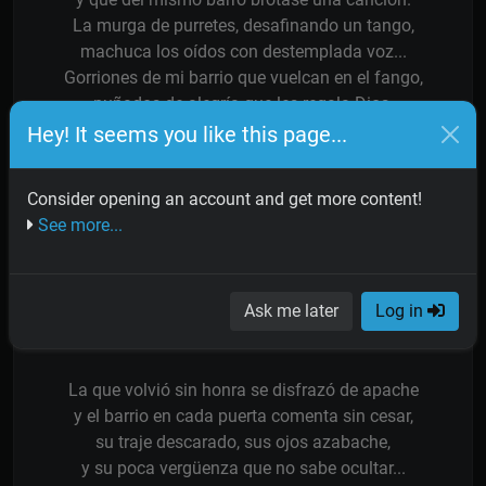
La murga de purretes, desafinando un tango,
machuca los oídos con destemplada voz...
Gorriones de mi barrio que vuelcan en el fango,
puñados de alegría que les regala Dios.
Hey! It seems you like this page...
Carnaval de mi barrio
donde todo es amor,
Consider opening an account and get more content!
cascabeles de risas
See more...
matizando el dolor...,
Carnaval de mi barrio,
pedacito de sol,
Ask me later
Log in
con nostalgias de luna
y canción de farol.
La que volvió sin honra se disfrazó de apache
y el barrio en cada puerta comenta sin cesar,
su traje descarado, sus ojos azabache,
y su poca vergüenza que no sabe ocultar...