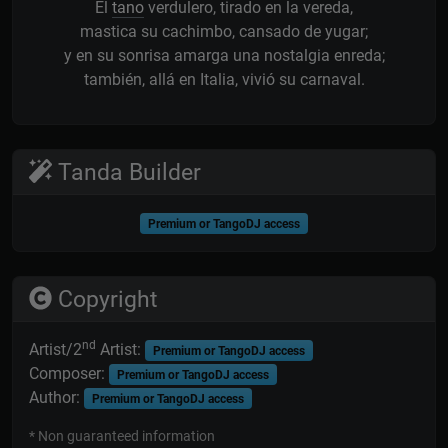
El
tano
verdulero, tirado en la vereda,
mastica su cachimbo, cansado de yugar;
y en su sonrisa amarga una nostalgia enreda;
también, allá en Italia, vivió su carnaval.
Tanda Builder
Premium or TangoDJ access
Copyright
nd
Artist/2
Artist:
Premium or TangoDJ access
Composer:
Premium or TangoDJ access
Author:
Premium or TangoDJ access
* Non guaranteed information