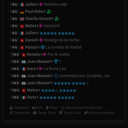
Julien
Derecho viejo
-8 h
Paul Kuhn
-8 h
Charlie Durant
-8 h
Malex
Danzarín
-8 h
Julien
-8 h
Daniel
Sosiego en la noche
-9 h
Pascal
La sonrisa de mamá
-9 h
Renata
Por la vuelta
-10 h
Juan Manuel
1
-10 h
marc
La lluvia y yo
-10 h
Juan Manuel
Contemporary, Complex, Joy
-10 h
Juan Manuel
-10 h
Malex
-10 h
ilaria
-10 h
Welcome
Info
Play!
Musical personality test
TangoLink
Tango Scan
Tango Quiz
Lyrics annotation