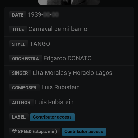
1939-
00
-
00
DATE
Carnaval de mi barrio
TITLE
TANGO
STYLE
Edgardo DONATO
ORCHESTRA
Lita Morales y Horacio Lagos
SINGER
Luis Rubistein
COMPOSER
Luis Rubistein
AUTHOR
LABEL
Contributor access
SPEED (steps/min)
Contributor access