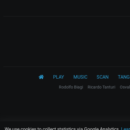
PLAY
MUSIC
SCAN
TANG
Rodolfo Biagi
Ricardo Tanturi
Osval
We use cookies to collect statistics via Google Analytics.
Lea