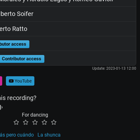
berto Soifer
rto Ratto
butor access
Contributor access
Update: 2023-01-13 12:00
YouTube
his recording?
For dancing
rás pero cuándo
La shunca