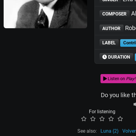
Al
COMPOSER
Robe
AUTHOR
LABEL
Contri
DURATION
Listen on
Play!
Do you like t
For listening
See also:
Luna (2)
Volve