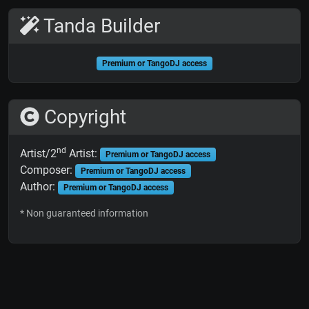
Tanda Builder
Premium or TangoDJ access
Copyright
nd
Artist/2
Artist:
Premium or TangoDJ access
Composer:
Premium or TangoDJ access
Author:
Premium or TangoDJ access
* Non guaranteed information