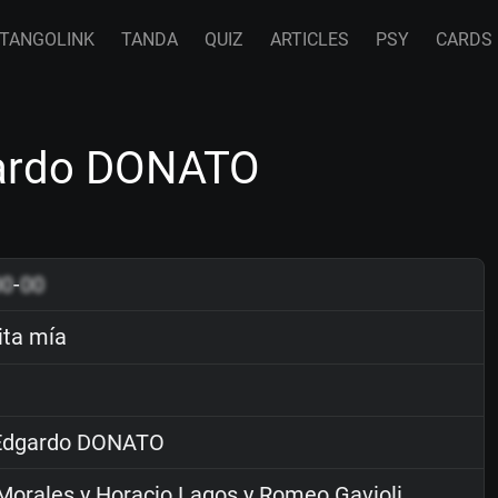
TANGOLINK
TANDA
QUIZ
ARTICLES
PSY
CARDS
dgardo DONATO
00
-
00
ita mía
dgardo DONATO
Morales y Horacio Lagos y Romeo Gavioli