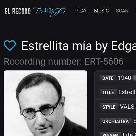
PLAY
MUSIC
SCAN
Estrellita mía by E
Recording number: ERT-5606
1940-
DATE
Estrell
TITLE
VALS
STYLE
E
ORCHESTRA
Lita 
SINGER