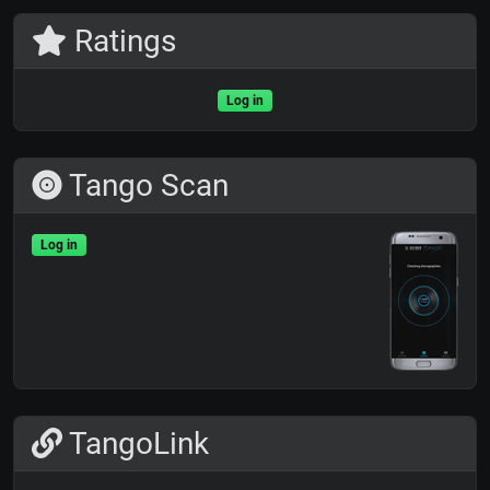
Ratings
Log in
Tango Scan
Log in
TangoLink