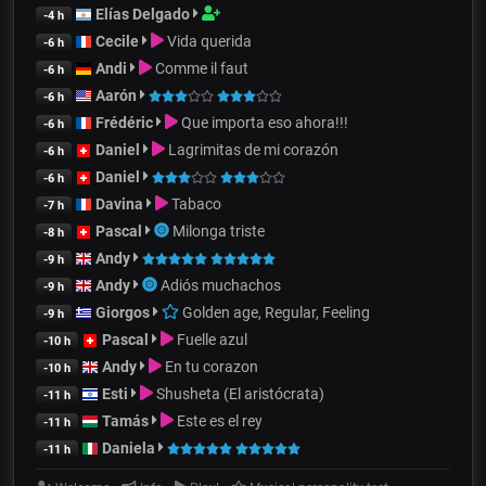
Elías Delgado
-4 h
Cecile
Vida querida
-6 h
Andi
Comme il faut
-6 h
Aarón
-6 h
Frédéric
Que importa eso ahora!!!
-6 h
Daniel
Lagrimitas de mi corazón
-6 h
Daniel
-6 h
Davina
Tabaco
-7 h
Pascal
Milonga triste
-8 h
Andy
-9 h
Andy
Adiós muchachos
-9 h
Giorgos
Golden age, Regular, Feeling
-9 h
Pascal
Fuelle azul
-10 h
Andy
En tu corazon
-10 h
Esti
Shusheta (El aristócrata)
-11 h
Tamás
Este es el rey
-11 h
Daniela
-11 h