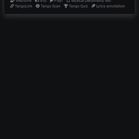
Welcome
Info
Play!
Musical personality test
TangoLink
Tango Scan
Tango Quiz
Lyrics annotation