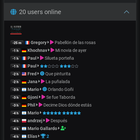
20 users online
Gregory
Pabellón de las rosas
-25 m
Khochnav
Mi novia de ayer
-1 h
Paul
Silueta porteña
-1 h
Paul
-1 h
Fred
Que pinturita
-2 h
Jana
La puñalada
-2 h
Mario
Orlando Goñi
-3 h
Gjoni
Se fue Taborda
-3 h
Phil
Decime Dios dónde estás
-3 h
Mario
-4 h
andrzej
Después
-4 h
Mario Gallardo
-4 h
Elías
2
-4 h