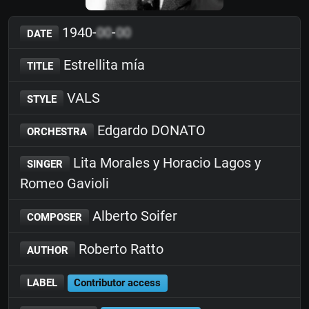
1940-
00
-
00
DATE
Estrellita mía
TITLE
VALS
STYLE
Edgardo DONATO
ORCHESTRA
Lita Morales y Horacio Lagos y
SINGER
Romeo Gavioli
Alberto Soifer
COMPOSER
Roberto Ratto
AUTHOR
LABEL
Contributor access