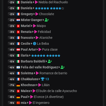
Daniela
Niebla del Riachuelo
-2 h
Daniela
-2 h
Gregory
Chocolate
-2 h
Mister Danger
-2 h
Muriel
Maipo
-2 h
Renata
Felicidad
-3 h
francois
Ataniche
-3 h
Cecile
La Beba
-4 h
Paul Artur
Pura clase
-4 h
ilaria
-5 h
Barbara Baldelli
-5 h
Felia del valle Rodriguez
-6 h
Soleïma
Romance de barrio
-6 h
Chakkaluss
13
-6 h
Khochnav
Lilián
-7 h
Malex
El bulin de la calle Ayacucho
-7 h
Paul
El once (A divertirse)
-8 h
mia
El ingeniero
-9 h