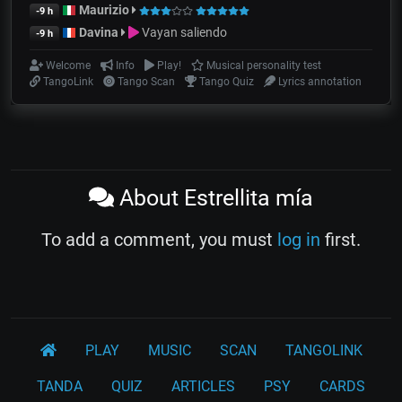
Maurizio
-9 h
Davina
Vayan saliendo
-9 h
Welcome
Info
Play!
Musical personality test
TangoLink
Tango Scan
Tango Quiz
Lyrics annotation
About Estrellita mía
To add a comment, you must
log in
first.
PLAY
MUSIC
SCAN
TANGOLINK
TANDA
QUIZ
ARTICLES
PSY
CARDS