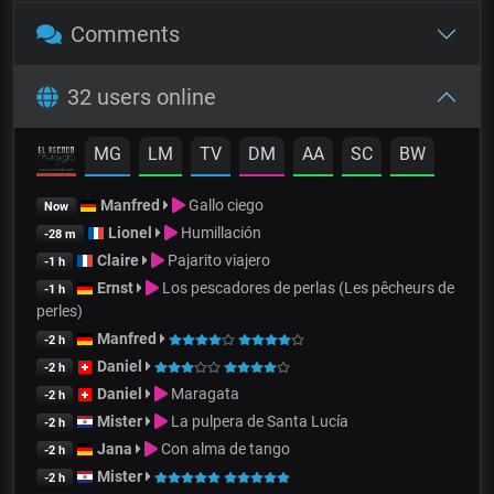
Comments
32 users online
MG
LM
TV
DM
AA
SC
BW
Manfred
Gallo ciego
Now
Lionel
Humillación
-28 m
Claire
Pajarito viajero
-1 h
Ernst
Los pescadores de perlas (Les pêcheurs de
-1 h
perles)
Manfred
-2 h
Daniel
-2 h
Daniel
Maragata
-2 h
Mister
La pulpera de Santa Lucía
-2 h
Jana
Con alma de tango
-2 h
Mister
-2 h