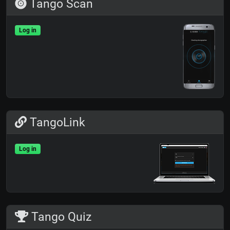
Tango Scan
Log in
TangoLink
Log in
Tango Quiz