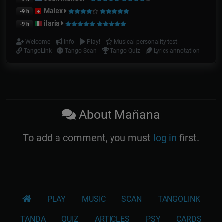
Malex
-9 h
ilaria
-9 h
Welcome
Info
Play!
Musical personality test
TangoLink
Tango Scan
Tango Quiz
Lyrics annotation
About Mañana
To add a comment, you must
log in
first.
PLAY
MUSIC
SCAN
TANGOLINK
TANDA
QUIZ
ARTICLES
PSY
CARDS