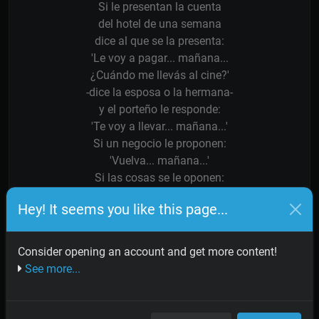
Si le presentan la cuenta
del hotel de una semana
dice al que se la presenta:
'Le voy a pagar... mañana...
¿Cuándo me llevás al cine?'
-dice la esposa o la hermana-
y el porteño le responde:
'Te voy a llevar... mañana...'
Si un negocio le proponen:
'Vuelva... mañana...'
Si las cosas se le oponen:
'Veré... mañana... '
Hey! It seems you like this page...
Si un trabajo le aparece:
'Lo haré... mañana...'
Si un asunto se le ofrece:
Consider opening an account and get more content!
'Iré... mañana...'
See more...
Y sigue el secador
'mañana', sin cesar.
Mas, si es para cobrar,