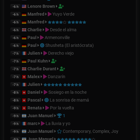
Lenore Brown
-6 h
Manfred
Yuyo Verde
-6 h
Manfred
-6 h
Charlie
Desde el alma
-6 h
Paul
Armenonville
-6 h
Paul
Shusheta (El aristócrata)
-6 h
Julien
Derecho viejo
-7 h
Paul Kuhn
-7 h
Charlie Durant
-7 h
Malex
Danzarín
-7 h
Julien
-7 h
Daniel
Sosiego en la noche
-8 h
Pascal
La sonrisa de mamá
-8 h
Renata
Por la vuelta
-9 h
Juan Manuel
1
-9 h
marc
La lluvia y yo
-9 h
Juan Manuel
Contemporary, Complex, Joy
-9 h
Juan Manuel
-9 h