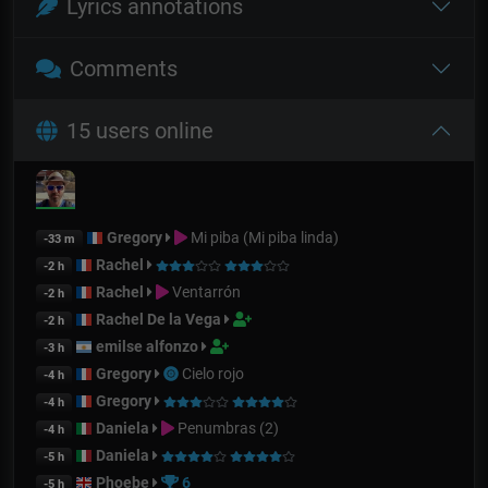
Lyrics annotations
Comments
15 users online
Gregory
Mi piba (Mi piba linda)
-33 m
Rachel
-2 h
Rachel
Ventarrón
-2 h
Rachel De la Vega
-2 h
emilse alfonzo
-3 h
Gregory
Cielo rojo
-4 h
Gregory
-4 h
Daniela
Penumbras (2)
-4 h
Daniela
-5 h
Phoebe
6
-5 h