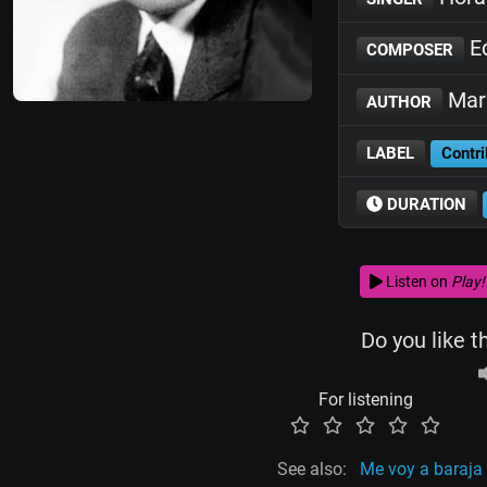
E
COMPOSER
Marí
AUTHOR
LABEL
Contri
DURATION
Listen on
Play!
Do you like t
For listening
See also:
Me voy a baraja