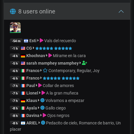
8 users online
Esti
Vals del recuerdo
-54 m
CG
-1 h
Khochnav
Mírame en la cara
-4 h
sarah mamphey smamphey
-5 h
Franco
Contemporary, Regular, Joy
-6 h
Franco
-6 h
Paul
Collar de amores
-7 h
Lionel
A la gran muñeca
-7 h
Klaus
Volvamos a empezar
-7 h
Ayala
Gallo ciego
-8 h
Davina
Ojos negros
-8 h
ARIEL
Pedacito de cielo, Romance de barrio, Un
-8 h
placer