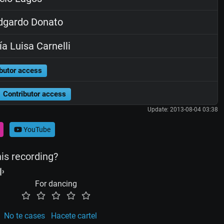
dgardo Donato
a Luisa Carnelli
butor access
Contributor access
Update: 2013-08-04 03:38
YouTube
his recording?
For dancing
No te cases
Hacete cartel