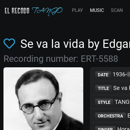
PLAY
MUSIC
SCAN
Se va la vida by Ed
Recording number: ERT-5588
1936-
DATE
Se va 
TITLE
TANG
STYLE
E
ORCHESTRA
Hora
SINGER