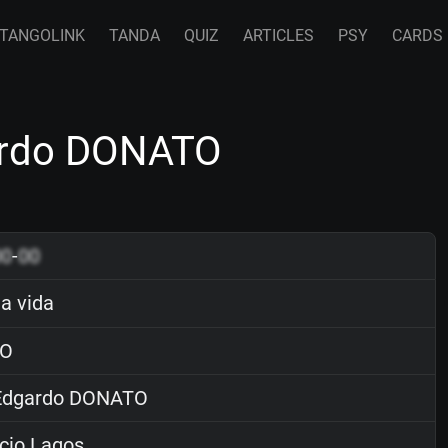
TANGOLINK
TANDA
QUIZ
ARTICLES
PSY
CARDS
gardo DONATO
00
-
00
la vida
O
dgardo DONATO
cio Lagos