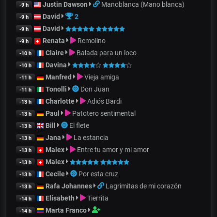
Justin Dawson
Manoblanca (Mano blanca)
-9 h
David
2
-9 h
David
-9 h
Renata
Remolino
-9 h
Claire
Balada para un loco
-10 h
Davina
-10 h
Manfred
Vieja amiga
-11 h
Tonolli
Don Juan
-11 h
Charlotte
Adiós Bardi
-13 h
Paul
Patotero sentimental
-13 h
Bill
El flete
-13 h
Jana
La estancia
-13 h
Malex
Entre tu amor y mi amor
-13 h
Malex
-13 h
Cecile
Por esta cruz
-13 h
Rafa Johannes
Lagrimitas de mi corazón
-13 h
Elisabeth
Tierrita
-14 h
Marta Franco
-14 h