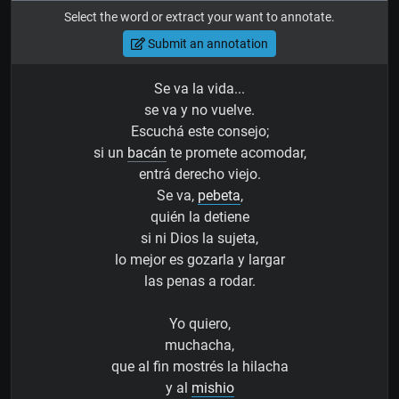
Select the word or extract your want to annotate.
Submit an annotation
Se va la vida...
se va y no vuelve.
Escuchá este consejo;
si un
bacán
te promete acomodar,
entrá derecho viejo.
Se va,
pebeta
,
quién la detiene
si ni Dios la sujeta,
lo mejor es gozarla y largar
las penas a rodar.
Yo quiero,
muchacha,
que al fin mostrés la hilacha
y al
mishio