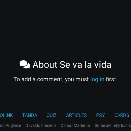
About Se va la vida
To add a comment, you must
log in
first.
OLINK
TANDA
QUIZ
ARTICLES
PSY
CARDS
do Pugliese
Osvaldo Fresedo
Osmar Maderna
Some definitly lost 