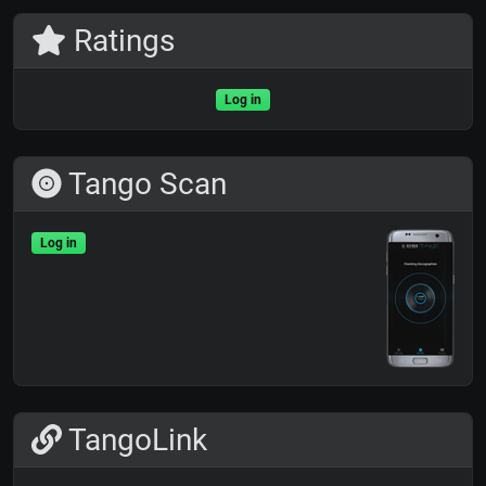
Ratings
Log in
Tango Scan
Log in
TangoLink