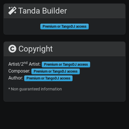
Tanda Builder
Premium or TangoDJ access
Copyright
nd
Artist/2
Artist:
Premium or TangoDJ access
Composer:
Premium or TangoDJ access
Author:
Premium or TangoDJ access
* Non guaranteed information