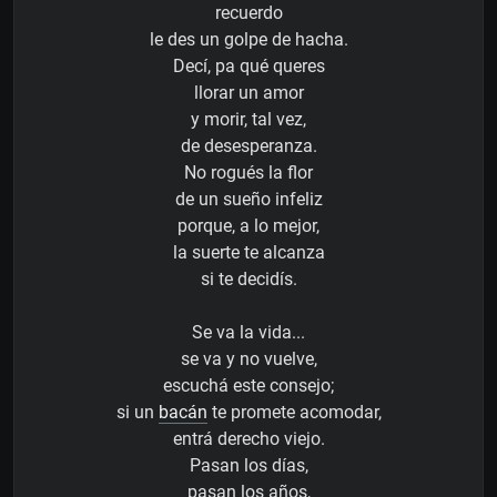
recuerdo
le des un golpe de hacha.
Decí, pa qué queres
llorar un amor
y morir, tal vez,
de desesperanza.
No rogués la flor
de un sueño infeliz
porque, a lo mejor,
la suerte te alcanza
si te decidís.
Se va la vida...
se va y no vuelve,
escuchá este consejo;
si un
bacán
te promete acomodar,
entrá derecho viejo.
Pasan los días,
pasan los años,