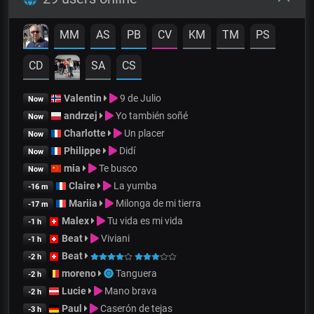
MM
AS
PB
CV
KM
TM
PS
CD
SA
CS
Valentin
9 de Julio
Now
andrzej
Yo también soñé
Now
Charlotte
Un placer
Now
Philippe
Didí
Now
mia
Te busco
Now
Claire
La yumba
-16 m
Mariia
Milonga de mi tierra
-17 m
Malex
Tu vida es mi vida
-1 h
Beat
Viviani
-1 h
Beat
-2 h
moreno
Tanguera
-2 h
Lucie
Mano brava
-2 h
Paul
Caserón de tejas
-3 h