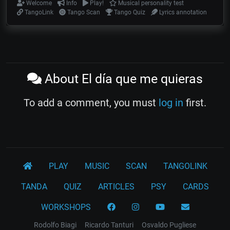
Welcome
Info
Play!
Musical personality test
TangoLink
Tango Scan
Tango Quiz
Lyrics annotation
About El día que me quieras
To add a comment, you must
log in
first.
PLAY
MUSIC
SCAN
TANGOLINK
TANDA
QUIZ
ARTICLES
PSY
CARDS
WORKSHOPS
Rodolfo Biagi
Ricardo Tanturi
Osvaldo Pugliese