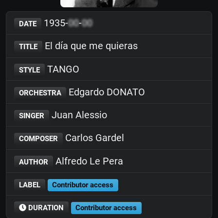
1935-
00
-
00
DATE
El día que me quieras
TITLE
TANGO
STYLE
Edgardo DONATO
ORCHESTRA
Juan Alessio
SINGER
Carlos Gardel
COMPOSER
Alfredo Le Pera
AUTHOR
LABEL
Contributor access
DURATION
Contributor access