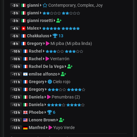
gianni
Contemporary, Complex, Joy
-3 h
gianni
-3 h
gianni rosetti
-3 h
Malex
-4 h
Chakkaluss
13
-5 h
Gregory
Mi piba (Mi piba linda)
-8 h
Rachel
-10 h
Rachel
Ventarrón
-10 h
Rachel De la Vega
-10 h
emilse alfonzo
-11 h
Gregory
Cielo rojo
-11 h
Gregory
-12 h
Daniela
Penumbras (2)
-12 h
Daniela
-12 h
Phoebe
6
-13 h
Lenore Brown
-13 h
Manfred
Yuyo Verde
-13 h