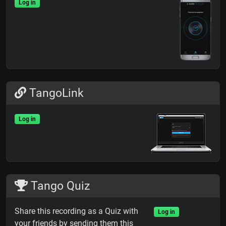
Log in
TangoLink
Log in
Tango Quiz
Share this recording as a Quiz with
Log in
your friends by sending them this