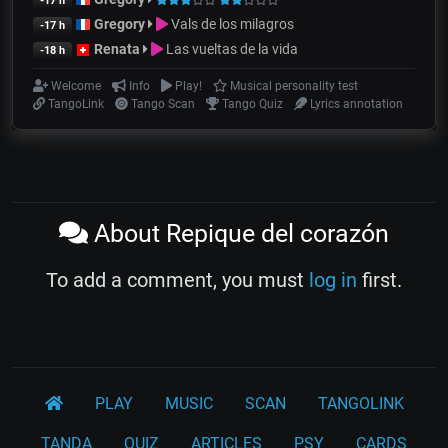
-17 h
Gregory
Vals de los milagros
-17 h
Renata
Las vueltas de la vida
-18 h
Welcome
Info
Play!
Musical personality test
TangoLink
Tango Scan
Tango Quiz
Lyrics annotation
About Repique del corazón
To add a comment, you must
log in
first.
PLAY
MUSIC
SCAN
TANGOLINK
TANDA
QUIZ
ARTICLES
PSY
CARDS