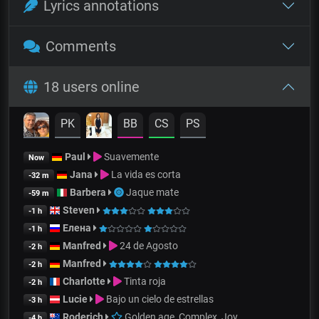
Lyrics annotations
Comments
18 users online
PK
BB
CS
PS
Paul
Suavemente
Now
Jana
La vida es corta
-32 m
Barbera
Jaque mate
-59 m
Steven
-1 h
Елена
-1 h
Manfred
24 de Agosto
-2 h
Manfred
-2 h
Charlotte
Tinta roja
-2 h
Lucie
Bajo un cielo de estrellas
-3 h
Roderich
Golden age, Complex, Joy
-4 h