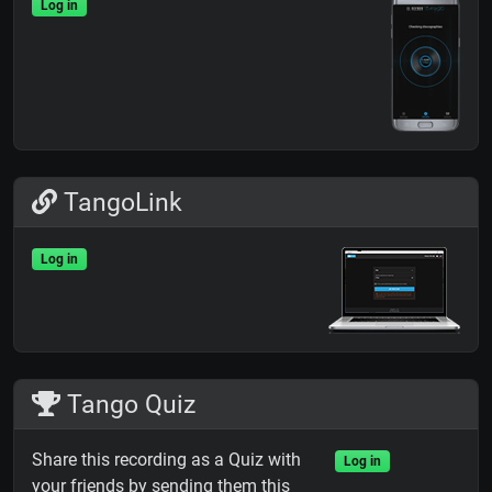
Log in
TangoLink
Log in
Tango Quiz
Share this recording as a Quiz with
Log in
your friends by sending them this