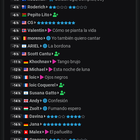
Roderich
-4 h
Pepito Lito
-6 h
CG
-6 h
Valentin
Cómo se pianta la vida
-6 h
moreno
Yo también quiero cantar
-6 h
ARIEL
La bordona
-7 h
Scott Cantu
-9 h
Khochnav
Tango brujo
-11 h
Michael
Esta noche de luna
-12 h
loic
Ojos negros
-13 h
loic Coquerel
-14 h
Susana Gatto
-14 h
Andy
Confesión
-14 h
Zsolt
Fumando espero
-14 h
Davina
-14 h
Jana
-16 h
Malex
El pañuelito
-17 h
Gregory