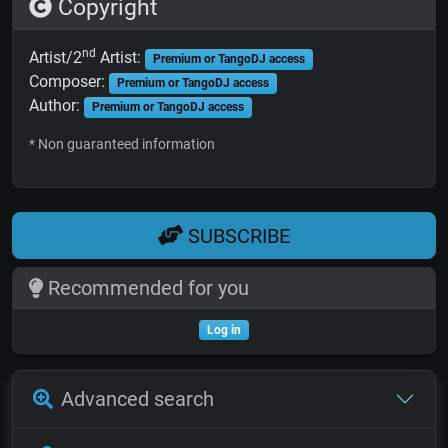
Copyright
nd
Artist/2
Artist:
Premium or TangoDJ access
Composer:
Premium or TangoDJ access
Author:
Premium or TangoDJ access
* Non guaranteed information
SUBSCRIBE
Recommended for you
Log in
Advanced search