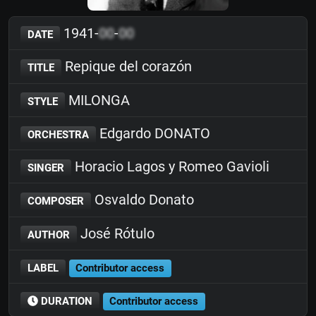
1941-
00
-
00
DATE
Repique del corazón
TITLE
MILONGA
STYLE
Edgardo DONATO
ORCHESTRA
Horacio Lagos y Romeo Gavioli
SINGER
Osvaldo Donato
COMPOSER
José Rótulo
AUTHOR
LABEL
Contributor access
DURATION
Contributor access