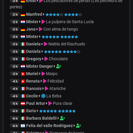
Ernst
Los pescadores de perlas (Les pêcheurs de
-2 h
perles)
Manfred
-2 h
Mister
La pulpera de Santa Lucía
-2 h
Jana
Con alma de tango
-2 h
Mister
-3 h
Daniela
Niebla del Riachuelo
-3 h
Daniela
-3 h
Gregory
Chocolate
-3 h
Mister Danger
-3 h
Muriel
Maipo
-3 h
Renata
Felicidad
-4 h
francois
Ataniche
-4 h
Cecile
La Beba
-4 h
Paul Artur
Pura clase
-5 h
ilaria
-6 h
Barbara Baldelli
-6 h
Felia del valle Rodriguez
-6 h