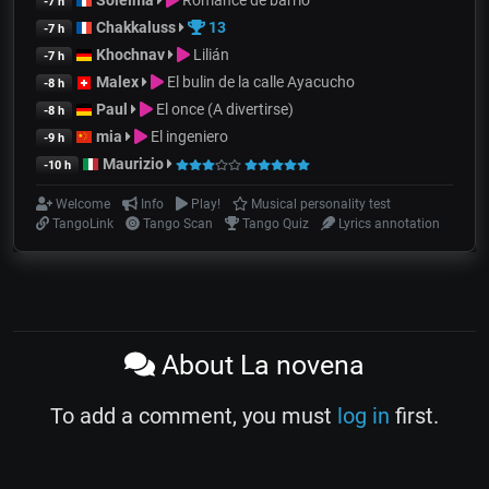
Soleïma
Romance de barrio
-7 h
Chakkaluss
13
-7 h
Khochnav
Lilián
-7 h
Malex
El bulin de la calle Ayacucho
-8 h
Paul
El once (A divertirse)
-8 h
mia
El ingeniero
-9 h
Maurizio
-10 h
Welcome
Info
Play!
Musical personality test
TangoLink
Tango Scan
Tango Quiz
Lyrics annotation
About La novena
To add a comment, you must
log in
first.