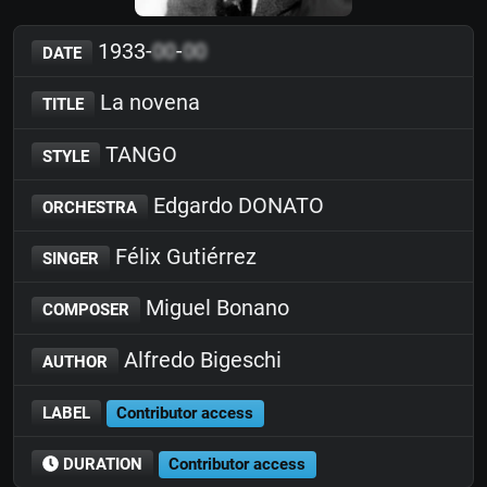
1933-
00
-
00
DATE
La novena
TITLE
TANGO
STYLE
Edgardo DONATO
ORCHESTRA
Félix Gutiérrez
SINGER
Miguel Bonano
COMPOSER
Alfredo Bigeschi
AUTHOR
LABEL
Contributor access
DURATION
Contributor access