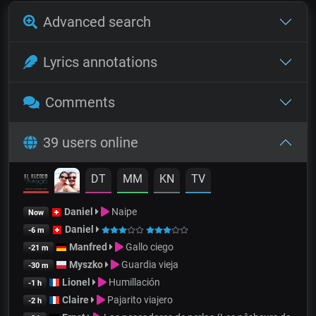
Advanced search
Lyrics annotations
Comments
39 users online
DT
MM
KN
TV
Daniel
Naipe
Now
Daniel
-6 m
Manfred
Gallo ciego
-21 m
Myszko
Guardia vieja
-30 m
Lionel
Humillación
-1 h
Claire
Pajarito viajero
-2 h