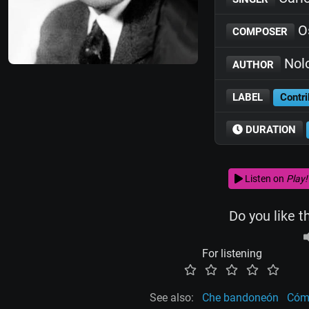
Os
COMPOSER
Nol
AUTHOR
LABEL
Contri
DURATION
Listen on
Play!
Do you like t
For listening
See also:
Che bandoneón
Cómo