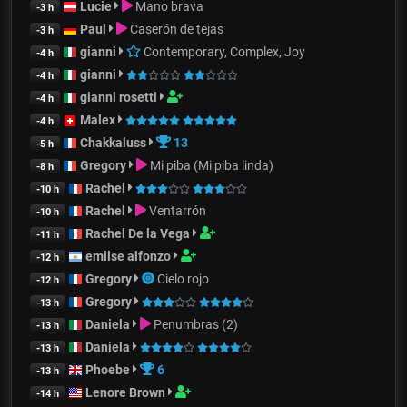
Lucie
Mano brava
-3 h
Paul
Caserón de tejas
-3 h
gianni
Contemporary, Complex, Joy
-4 h
gianni
-4 h
gianni rosetti
-4 h
Malex
-4 h
Chakkaluss
13
-5 h
Gregory
Mi piba (Mi piba linda)
-8 h
Rachel
-10 h
Rachel
Ventarrón
-10 h
Rachel De la Vega
-11 h
emilse alfonzo
-12 h
Gregory
Cielo rojo
-12 h
Gregory
-13 h
Daniela
Penumbras (2)
-13 h
Daniela
-13 h
Phoebe
6
-13 h
Lenore Brown
-14 h