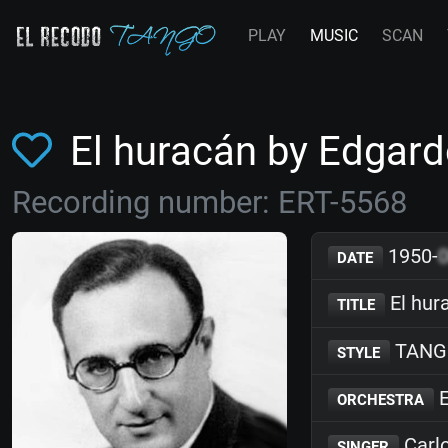
PLAY
MUSIC
SCAN
El huracán by Edga
Recording number: ERT-5568
1950-
DATE
El hur
TITLE
TANG
STYLE
E
ORCHESTRA
Carl
SINGER