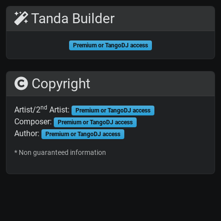
Tanda Builder
Premium or TangoDJ access
Copyright
nd
Artist/2
Artist:
Premium or TangoDJ access
Composer:
Premium or TangoDJ access
Author:
Premium or TangoDJ access
* Non guaranteed information