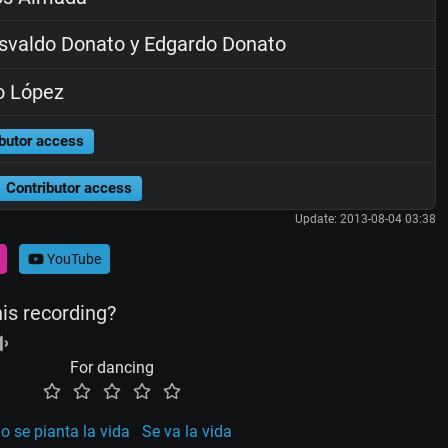
valdo Donato y Edgardo Donato
o López
butor access
Contributor access
Update: 2013-08-04 03:38
YouTube
his recording?
For dancing
 se pianta la vida
Se va la vida