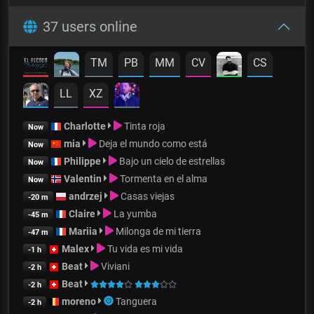
37 users online
TM
PB
MM
CV
CS
LL
XZ
Charlotte
Tinta roja
Now
mia
Deja el mundo como está
Now
Philippe
Bajo un cielo de estrellas
Now
Valentin
Tormenta en el alma
Now
andrzej
Casas viejas
-20 m
Claire
La yumba
-45 m
Mariia
Milonga de mi tierra
-47 m
Malex
Tu vida es mi vida
-1 h
Beat
Viviani
-2 h
Beat
-2 h
moreno
Tanguera
-2 h