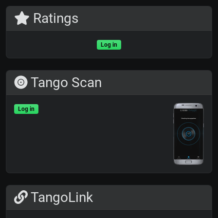
Ratings
Log in
Tango Scan
Log in
TangoLink