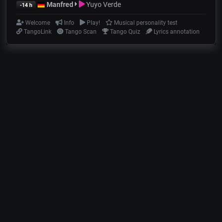
Manfred
Yuyo Verde
-14 h
Welcome
Info
Play!
Musical personality test
TangoLink
Tango Scan
Tango Quiz
Lyrics annotation