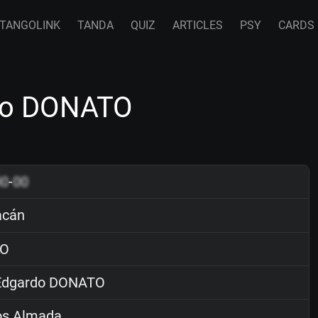
TANGOLINK
TANDA
QUIZ
ARTICLES
PSY
CARDS
rdo DONATO
00
-
00
acán
O
dgardo DONATO
os Almada