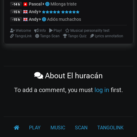
Pascal
Milonga triste
-14 h
Andy
-15 h
Andy
Adiós muchachos
-15 h
Welcome
Info
Play!
Musical personality test
TangoLink
Tango Scan
Tango Quiz
Lyrics annotation
About El huracán
To add a comment, you must
log in
first.
PLAY
MUSIC
SCAN
TANGOLINK