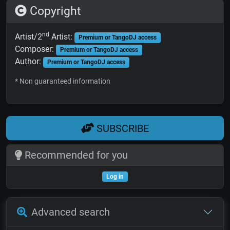
Copyright
nd
Artist/2
Artist:
Premium or TangoDJ access
Composer:
Premium or TangoDJ access
Author:
Premium or TangoDJ access
* Non guaranteed information
SUBSCRIBE
Recommended for you
Log in
Advanced search