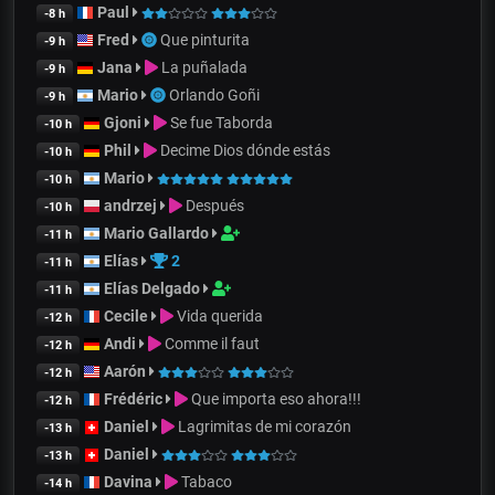
Paul
-8 h
Fred
Que pinturita
-9 h
Jana
La puñalada
-9 h
Mario
Orlando Goñi
-9 h
Gjoni
Se fue Taborda
-10 h
Phil
Decime Dios dónde estás
-10 h
Mario
-10 h
andrzej
Después
-10 h
Mario Gallardo
-11 h
Elías
2
-11 h
Elías Delgado
-11 h
Cecile
Vida querida
-12 h
Andi
Comme il faut
-12 h
Aarón
-12 h
Frédéric
Que importa eso ahora!!!
-12 h
Daniel
Lagrimitas de mi corazón
-13 h
Daniel
-13 h
Davina
Tabaco
-14 h