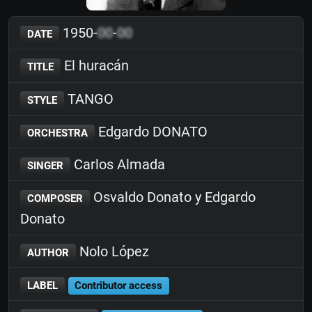
1950-
00
-
00
DATE
El huracán
TITLE
TANGO
STYLE
Edgardo DONATO
ORCHESTRA
Carlos Almada
SINGER
Osvaldo Donato y Edgardo
COMPOSER
Donato
Nolo López
AUTHOR
LABEL
Contributor access