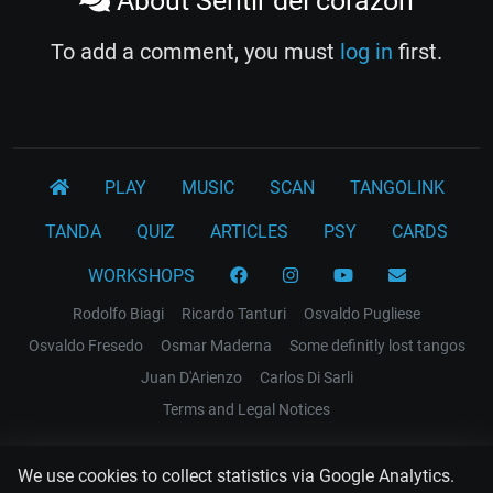
About Sentir del corazon
To add a comment, you must
log in
first.
PLAY
MUSIC
SCAN
TANGOLINK
TANDA
QUIZ
ARTICLES
PSY
CARDS
WORKSHOPS
Rodolfo Biagi
Ricardo Tanturi
Osvaldo Pugliese
Osvaldo Fresedo
Osmar Maderna
Some definitly lost tangos
Juan D'Arienzo
Carlos Di Sarli
Terms and Legal Notices
EL RECODO TANGO
We use cookies to collect statistics via Google Analytics.
Design Web: Gregory DIAZ