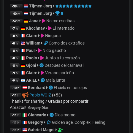
Tijmen Jorg
-38 m
Tijmen Jorg
8
-40 m
Jana
No me escribas
-52 m
Khochnav
El internado
-7 h
Claire
Ninguna
-8 h
William
Como dos extraños
-8 h
Paul
Nido gaucho
-8 h
Paolo
Junto a tu corazón
-8 h
Gjoni
Despues del carnaval
-8 h
Claire
Verano porteño
-9 h
ARIEL
Mala junta
-9 h
Bernhard
El cielo en tus ojos
-10 h
Pablo WOIZ
(+53)
-11 h
Thanks for sharing / Gracias por compartir
Abrazos!
-
Gregory Diaz
Giancarlo
Dios momo
-11 h
Gregory
Golden age, Complex, Feeling
-11 h
Gabriel Magni
-11 h