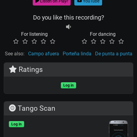
Listen on
Play!
YouTube
Do you like this recording?
For listening
For dancing
See also:
Campo afuera
Porteña linda
De punta a punta
Ratings
Log in
Tango Scan
Log in