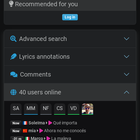
Recommended for you
Log in
Advanced search
Lyrics annotations
Comments
40 users online
SA
MM
NF
CS
VD
Soleïma
Qué importa
Now
mia
Ahora no me conocés
Now
Marco
La maleva
-31 m