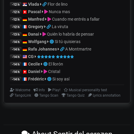
Vlada
Flor de lino
-12 h
Pascal
Nunca mas
-12 h
Manfred
Cuando me entrés a fallar
-12 h
Gregory
La viruta
-12 h
Danai
Quién lo habría de pensar
-13 h
Wolfgang
Si tú quisieras
-14 h
Rafa Johannes
A Montmartre
-14 h
CG
-14 h
Cecile
El llorón
-14 h
Daniel
Cristal
-14 h
Frédéric
Si soy así
-14 h
Welcome
Info
Play!
Musical personality test
TangoLink
Tango Scan
Tango Quiz
Lyrics annotation