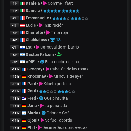
Daniela
Comme il faut
-1 h
Daniela
-1 h
Emmanuelle
-2 h
Lucie
Inspiración
-4 h
Charlotte
Tinta roja
-4 h
Chakkaluss
13
-4 h
Esti
Carnaval de mi barrio
-7 h
Gastón Falconi
-8 h
ARIEL
Esta noche de luna
-9 h
Gregory
Pabellón de las rosas
-11 h
Khochnav
Mi novia de ayer
-12 h
Paul
Silueta porteña
-13 h
Paul
-13 h
Fred
Que pinturita
-13 h
Jana
La puñalada
-14 h
Mario
Orlando Goñi
-14 h
Gjoni
Se fue Taborda
-14 h
Phil
Decime Dios dónde estás
-15 h