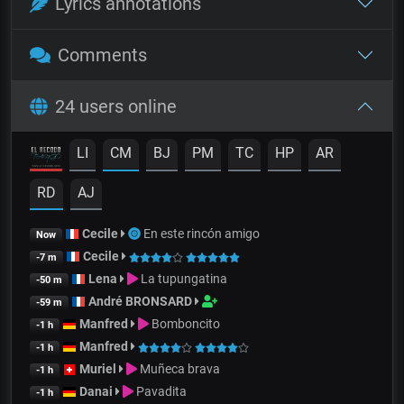
Lyrics annotations
Comments
24 users online
LI
CM
BJ
PM
TC
HP
AR
RD
AJ
Cecile
En este rincón amigo
Now
Cecile
-7 m
Lena
La tupungatina
-50 m
André BRONSARD
-59 m
Manfred
Bomboncito
-1 h
Manfred
-1 h
Muriel
Muñeca brava
-1 h
Danai
Pavadita
-1 h