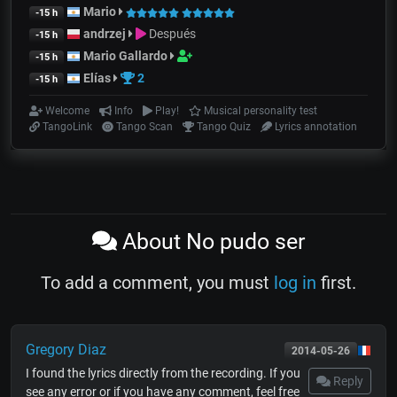
Mario
-15 h
andrzej
Después
-15 h
Mario Gallardo
-15 h
Elías
2
-15 h
Welcome
Info
Play!
Musical personality test
TangoLink
Tango Scan
Tango Quiz
Lyrics annotation
About No pudo ser
To add a comment, you must
log in
first.
Gregory Diaz
2014-05-26
I found the lyrics directly from the recording. If you
Reply
see any error or if you have any comment, feel free