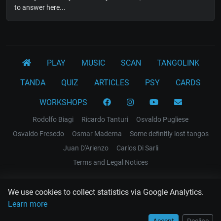
to answer here...
PLAY
MUSIC
SCAN
TANGOLINK
TANDA
QUIZ
ARTICLES
PSY
CARDS
WORKSHOPS
Rodolfo Biagi
Ricardo Tanturi
Osvaldo Pugliese
Osvaldo Fresedo
Osmar Maderna
Some definitly lost tangos
Juan D'Arienzo
Carlos Di Sarli
Terms and Legal Notices
EL RECODO TANGO
We use cookies to collect statistics via Google Analytics.
Design Web: Gregory DIAZ
Learn more