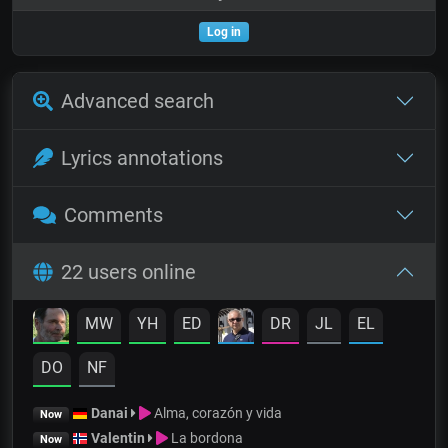
Log in
Advanced search
Lyrics annotations
Comments
22 users online
MW
YH
ED
DR
JL
EL
DO
NF
Danai
Alma, corazón y vida
Now
Valentin
La bordona
Now