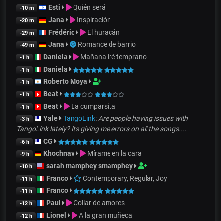
Esti
Quién será
-10 m
Jana
Inspiración
-20 m
Frédéric
El huracán
-29 m
Jana
Romance de barrio
-49 m
Daniela
Mañana iré temprano
-1 h
Daniela
-1 h
Roberto Moya
-1 h
Beat
-1 h
Beat
La cumparsita
-1 h
Yale
TangoLink
:
Are people having issues with
-3 h
TangoLink lately? Its giving me errors on all the songs....
CG
-6 h
Khochnav
Mírame en la cara
-9 h
sarah mamphey smamphey
-10 h
Franco
Contemporary, Regular, Joy
-11 h
Franco
-11 h
Paul
Collar de amores
-12 h
Lionel
A la gran muñeca
-12 h