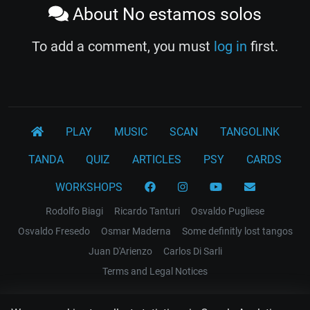
About No estamos solos
To add a comment, you must
log in
first.
PLAY
MUSIC
SCAN
TANGOLINK
TANDA
QUIZ
ARTICLES
PSY
CARDS
WORKSHOPS
Rodolfo Biagi
Ricardo Tanturi
Osvaldo Pugliese
Osvaldo Fresedo
Osmar Maderna
Some definitly lost tangos
Juan D'Arienzo
Carlos Di Sarli
Terms and Legal Notices
EL RECODO TANGO